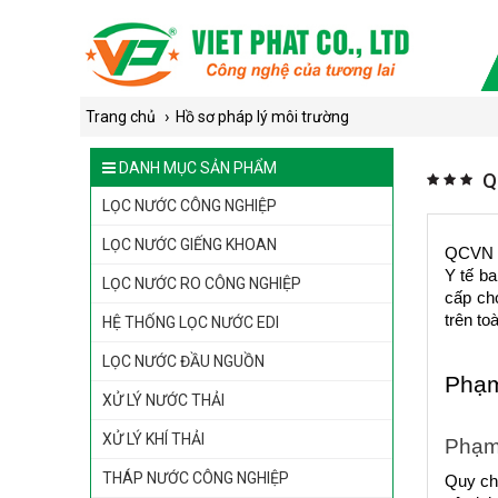
›
Trang chủ
Hồ sơ pháp lý môi trường
DANH MỤC SẢN PHẨM
Q
LỌC NƯỚC CÔNG NGHIỆP
LỌC NƯỚC GIẾNG KHOAN
QCVN 0
Y tế b
LỌC NƯỚC RO CÔNG NGHIỆP
cấp ch
trên to
HỆ THỐNG LỌC NƯỚC EDI
LỌC NƯỚC ĐẦU NGUỒN
Phạm
XỬ LÝ NƯỚC THẢI
XỬ LÝ KHÍ THẢI
Phạm 
THÁP NƯỚC CÔNG NGHIỆP
Quy chu