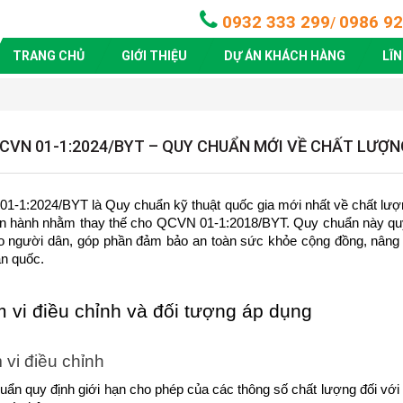
0932 333 299
0986 92
/
TRANG CHỦ
GIỚI THIỆU
DỰ ÁN KHÁCH HÀNG
LĨ
CVN 01-1:2024/BYT – QUY CHUẨN MỚI VỀ CHẤT LƯỢ
1-1:2024/BYT là Quy chuẩn kỹ thuật quốc gia mới nhất về chất lượ
an hành nhằm thay thế cho QCVN 01-1:2018/BYT. Quy chuẩn này quy 
o người dân, góp phần đảm bảo an toàn sức khỏe cộng đồng, nâng c
àn quốc.
 vi điều chỉnh và đối tượng áp dụng
vi điều chỉnh
ẩn quy định giới hạn cho phép của các thông số chất lượng đối với