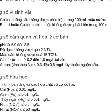
 số vi sinh vật
Coliform tổng số: không được phát hiện trong 100 mL mẫu nước.
E. coli hoặc Coliform chịu nhiệt: không được phát hiện trong 100 mL.
 số cảm quan và hóa lý cơ bản
pH: từ 6,0 đến 8,5.
Độ đục: không vượt quá 2 NTU.
Màu sắc: không vượt quá 15 TCU.
Clo dư tự do: từ 0,2 đến 1,0 mg/L tại vòi.
Amoni (tính theo N): ≤ 0,3 đến 0,5 mg/L tùy thuộc nguồn cấp.
g số hóa học
 kim loại nặng và các hợp chất vô cơ có hại:
Chì (Pb): ≤ 0,01 mg/L.
Asen (As): ≤ 0,01 mg/L.
Thủy ngân (Hg): ≤ 0,001 mg/L.
Nitrit (NO₂⁻): ≤ 0,5 mg/L.
Nitrat (NO₃⁻): ≤ 50 mg/L.