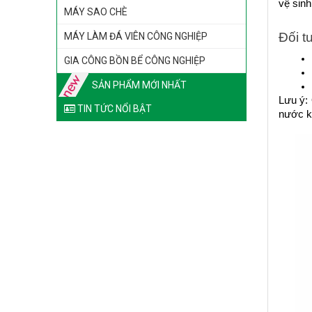
vệ sinh
MÁY SAO CHÈ
Đối t
MÁY LÀM ĐÁ VIÊN CÔNG NGHIỆP
GIA CÔNG BỒN BỂ CÔNG NGHIỆP
SẢN PHẨM MỚI NHẤT
Lưu ý: 
TIN TỨC NỔI BẬT
nước k