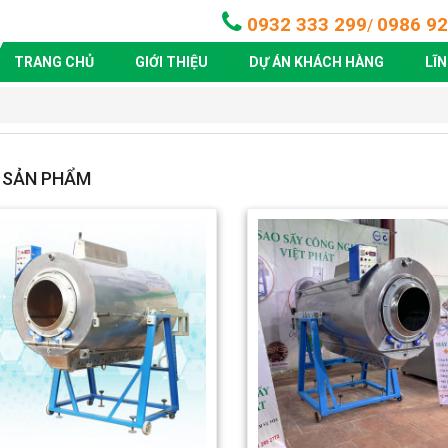
0932 333 299
0986 92
/
TRANG CHỦ
GIỚI THIỆU
DỰ ÁN KHÁCH HÀNG
LĨ
SẢN PHẨM