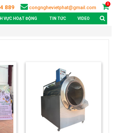
0
4 889
congnghevietphat@gmail.com
NH VỰC HOẠT ĐỘNG
TIN TỨC
VIDEO