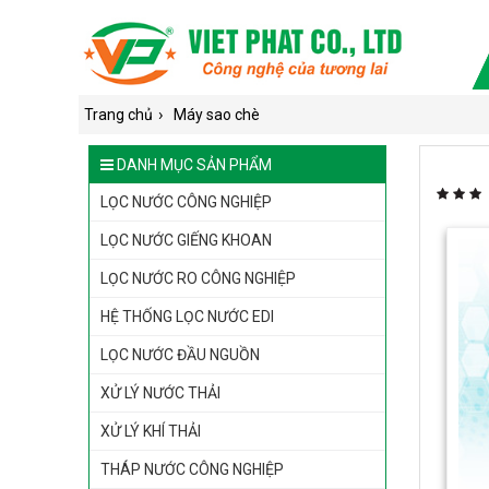
›
Trang chủ
Máy sao chè
DANH MỤC SẢN PHẨM
LỌC NƯỚC CÔNG NGHIỆP
LỌC NƯỚC GIẾNG KHOAN
LỌC NƯỚC RO CÔNG NGHIỆP
HỆ THỐNG LỌC NƯỚC EDI
LỌC NƯỚC ĐẦU NGUỒN
XỬ LÝ NƯỚC THẢI
XỬ LÝ KHÍ THẢI
THÁP NƯỚC CÔNG NGHIỆP