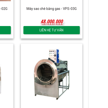
S-02G
Máy sao chè bằng gas - VPS-03G
48.000.000
48.000.000
LIÊN HỆ TƯ VẤN