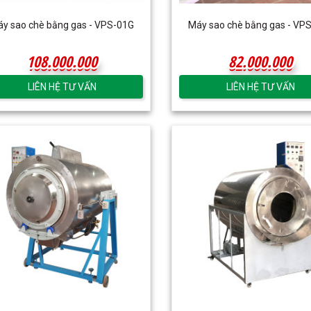
́y sao chè bằng gas - VPS-01G
Máy sao chè bằng gas - VP
108.000.000
82.000.000
108.000.000
82.000.000
LIÊN HỆ TƯ VẤN
LIÊN HỆ TƯ VẤN