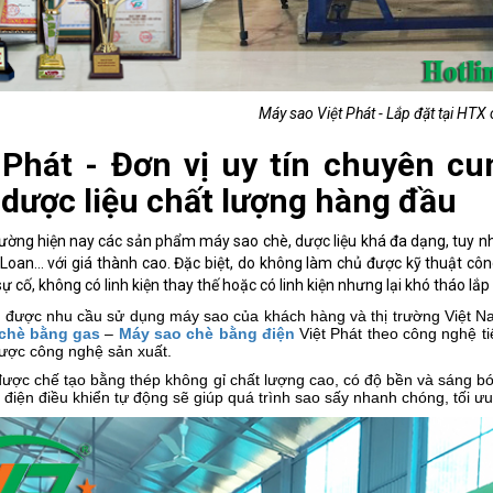
Máy sao Việt Phát - Lắp đặt tại HTX
 Phát - Đơn vị uy tín chuyên c
 dược liệu chất lượng hàng đầu
trường hiện nay các sản phẩm máy sao chè, dược liệu khá đa dạng, tuy 
 Loan… với giá thành cao. Đặc biệt, do không làm chủ được kỹ thuật côn
 sự cố, không có linh kiện thay thế hoặc có linh kiện nhưng lại khó tháo lắ
 được nhu cầu sử dụng máy sao của khách hàng và thị trường Việt Na
chè bằng gas
–
Máy sao chè bằng điện
Việt Phát theo công nghệ ti
ược công nghệ sản xuất.
ược chế tạo bằng thép không gỉ chất lượng cao, có độ bền và sáng bóng
 điện điều khiển tự động sẽ giúp quá trình sao sấy nhanh chóng, tối ưu