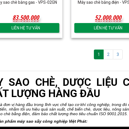
y sao chè bằng gas - VPS-02GN
Máy sao chè bằng điện - VP
83.500.000
52.000.000
83.500.000
52.000.000
LIÊN HỆ TƯ VẤN
LIÊN HỆ TƯ VẤN
1
2
3
Y SAO CHÈ, DƯỢC LIỆU 
ẤT LƯỢNG HÀNG ĐẦU
là đơn vị hàng đầu trong lĩnh vực chế tạo cơ khí công nghiệp, trong đó
 tiến, nhằm tối ưu hiệu quả sản xuất, chế biến chè, dược liệu, nông sả
o chè bằng điện, đảm bảo chất lượng theo tiêu chuẩn ISO 9001:2015.
Sản phẩm máy sao sấy công nghiệp Việt Phát: