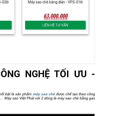
S-02Đ
Máy sao chè bằng điện - VPS-01Đ
63.000.000
63.000.000
LIÊN HỆ TƯ VẤN
CÔNG NGHỆ TỐI ƯU -
 nổi bật là sản phẩm
máy sao chè
được chế tạo theo công
n... Máy sao Việt Phát với 2 dòng là máy sao chè bằng gas