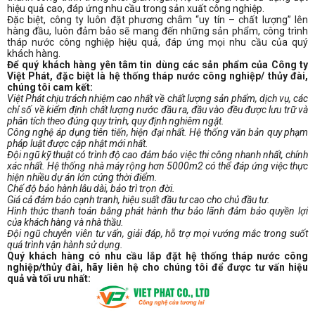
hiệu quả cao, đáp ứng nhu cầu trong sản xuất công nghiệp.
Đặc biệt, công ty luôn đặt phương châm “uy tín – chất lượng” lên
hàng đầu, luôn đảm bảo sẽ mang đến những sản phẩm, công trình
tháp nước công nghiệp hiệu quả, đáp ứng mọi nhu cầu của quý
khách hàng.
Để quý khách hàng yên tâm tin dùng các sản phẩm của Công ty
Việt Phát, đặc biệt là hệ thống tháp nước công nghiệp/ thủy đài,
chúng tôi cam kết:
Việt Phát chịu trách nhiệm cao nhất về chất lượng sản phẩm, dịch vụ, các
chỉ số về kiểm định chất lượng nước đầu ra, đầu vào đều được lưu trữ và
phân tích theo đúng quy trình, quy định nghiêm ngặt.
Công nghệ áp dụng tiên tiến, hiện đại nhất. Hệ thống văn bản quy phạm
pháp luật được cập nhật mới nhất.
Đội ngũ kỹ thuật có trình độ cao đảm bảo việc thi công nhanh nhất, chính
xác nhất. Hệ thống nhà máy rộng hơn 5000m2 có thể đáp ứng việc thực
hiện nhiều dự án lớn cúng thời điểm.
Chế độ bảo hành lâu dài, bảo trì trọn đời.
Giá cả đảm bảo cạnh tranh, hiệu suất đầu tư cao cho chủ đầu tư.
Hình thức thanh toán bằng phát hành thư bảo lãnh đảm bảo quyền lợi
của khách hàng và nhà thầu.
Đội ngũ chuyên viên tư vấn, giải đáp, hỗ trợ mọi vướng mắc trong suốt
quá trình vận hành sử dụng.
Quý khách hàng có nhu cầu lắp đặt hệ thống tháp nước công
nghiệp/thủy đài, hãy liên hệ cho chúng tôi để được tư vấn hiệu
quả và tối ưu nhất: