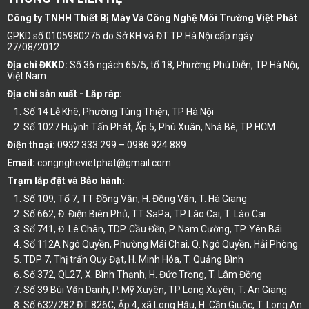
Công ty TNHH Thiết Bị Máy Và Công Nghệ Môi Trường Việt Phát
GPKD số 0105980275 do Sở KH và ĐT TP Hà Nội cấp ngày
27/08/2012
Địa chỉ ĐKKD:
Số 36 ngách 65/5, tổ 18, Phường Phú Diễn, TP Hà Nội,
Việt Nam
Địa chỉ sản xuất - Lắp ráp:
Số 14 Lễ Khê, Phường Tùng Thiện, TP Hà Nội
Số 1027 Huỳnh Tấn Phát, Ấp 5, Phú Xuân, Nhà Bè, TP HCM
Điện thoại:
0932 333 299 – 0986 924 889
Email:
congnghevietphat@gmail.com
Trạm lắp đặt và Bảo hành:
Số 109, Tổ 7, TT Đồng Văn, H. Đồng Văn, T. Hà Giang
Số 662, Đ. Điện Biên Phủ, TT SaPa, TP Lào Cai, T. Lào Cai
Số 741, Đ. Lê Chân, TDP. Cầu Đền, P. Nam Cường, TP. Yên Bái
Số 112A Ngô Quyền, Phường Mái Chai, Q. Ngô Quyền, Hải Phòng
TDP 7, Thị trấn Quy Đạt, H. Minh Hóa, T. Quảng Bình
Số 372, QL27, X. Bình Thạnh, H. Đức Trọng, T. Lâm Đồng
Số 39 Bùi Văn Danh, P. Mỹ Xuyên, TP Long Xuyên, T. An Giang
Số 632/282 ĐT 826C, Ấp 4, xã Long Hậu, H. Cần Giuộc, T. Long An