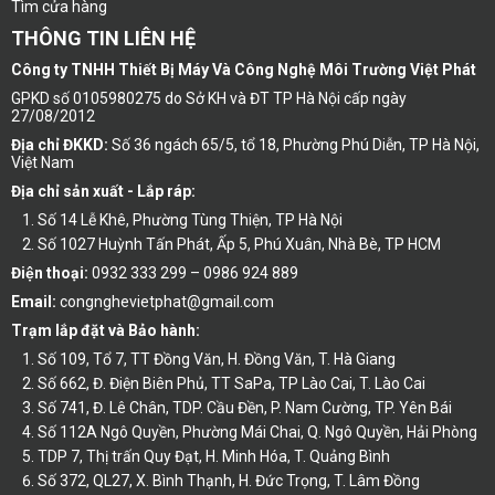
Tìm cửa hàng
THÔNG TIN LIÊN HỆ
Công ty TNHH Thiết Bị Máy Và Công Nghệ Môi Trường Việt Phát
GPKD số 0105980275 do Sở KH và ĐT TP Hà Nội cấp ngày
27/08/2012
Địa chỉ ĐKKD:
Số 36 ngách 65/5, tổ 18, Phường Phú Diễn, TP Hà Nội,
Việt Nam
Địa chỉ sản xuất - Lắp ráp:
Số 14 Lễ Khê, Phường Tùng Thiện, TP Hà Nội
Số 1027 Huỳnh Tấn Phát, Ấp 5, Phú Xuân, Nhà Bè, TP HCM
Điện thoại:
0932 333 299 – 0986 924 889
Email:
congnghevietphat@gmail.com
Trạm lắp đặt và Bảo hành:
Số 109, Tổ 7, TT Đồng Văn, H. Đồng Văn, T. Hà Giang
Số 662, Đ. Điện Biên Phủ, TT SaPa, TP Lào Cai, T. Lào Cai
Số 741, Đ. Lê Chân, TDP. Cầu Đền, P. Nam Cường, TP. Yên Bái
Số 112A Ngô Quyền, Phường Mái Chai, Q. Ngô Quyền, Hải Phòng
TDP 7, Thị trấn Quy Đạt, H. Minh Hóa, T. Quảng Bình
Số 372, QL27, X. Bình Thạnh, H. Đức Trọng, T. Lâm Đồng