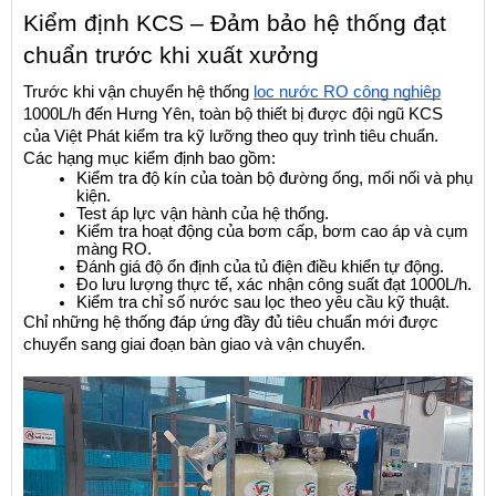
Kiểm định KCS – Đảm bảo hệ thống đạt 
chuẩn trước khi xuất xưởng
Trước khi vận chuyển hệ thống 
lọc nước RO công nghiệp
1000L/h đến Hưng Yên, toàn bộ thiết bị được đội ngũ KCS 
của Việt Phát kiểm tra kỹ lưỡng theo quy trình tiêu chuẩn.
Các hạng mục kiểm định bao gồm:
Kiểm tra độ kín của toàn bộ đường ống, mối nối và phụ 
kiện.
Test áp lực vận hành của hệ thống.
Kiểm tra hoạt động của bơm cấp, bơm cao áp và cụm 
màng RO.
Đánh giá độ ổn định của tủ điện điều khiển tự động.
Đo lưu lượng thực tế, xác nhận công suất đạt 1000L/h.
Kiểm tra chỉ số nước sau lọc theo yêu cầu kỹ thuật.
Chỉ những hệ thống đáp ứng đầy đủ tiêu chuẩn mới được 
chuyển sang giai đoạn bàn giao và vận chuyển.