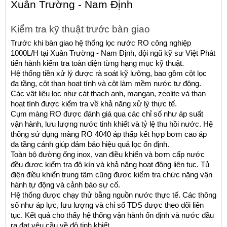
Xuân Trường - Nam Định
Kiểm tra kỹ thuật trước bàn giao
Trước khi bàn giao hệ thống lọc nước RO công nghiệp 
1000L/H tại Xuân Trường - Nam Định, đội ngũ kỹ sư Việt Phát 
tiến hành kiểm tra toàn diện từng hạng mục kỹ thuật.
Hệ thống tiền xử lý được rà soát kỹ lưỡng, bao gồm cột lọc 
đa tầng, cột than hoạt tính và cột làm mềm nước tự động. 
Các vật liệu lọc như cát thạch anh, mangan, zeolite và than 
hoạt tính được kiểm tra về khả năng xử lý thực tế.
Cụm màng RO được đánh giá qua các chỉ số như áp suất 
vận hành, lưu lượng nước tinh khiết và tỷ lệ thu hồi nước. Hệ 
thống sử dụng màng RO 4040 áp thấp kết hợp bơm cao áp 
đa tầng cánh giúp đảm bảo hiệu quả lọc ổn định.
Toàn bộ đường ống inox, van điều khiển và bơm cấp nước 
đều được kiểm tra độ kín và khả năng hoạt động liên tục. Tủ 
điện điều khiển trung tâm cũng được kiểm tra chức năng vận 
hành tự động và cảnh báo sự cố.
Hệ thống được chạy thử bằng nguồn nước thực tế. Các thông 
số như áp lực, lưu lượng và chỉ số TDS được theo dõi liên 
tục. Kết quả cho thấy hệ thống vận hành ổn định và nước đầu 
ra đạt yêu cầu về độ tinh khiết.