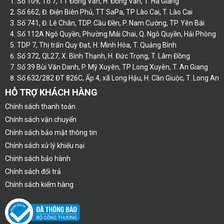
Số 109, Tổ 7, TT Đồng Văn, H. Đồng Văn, T. Hà Giang
Số 662, Đ. Điện Biên Phủ, TT SaPa, TP Lào Cai, T. Lào Cai
Số 741, Đ. Lê Chân, TDP. Cầu Đền, P. Nam Cường, TP. Yên Bái
Số 112A Ngô Quyền, Phường Mái Chai, Q. Ngô Quyền, Hải Phòng
TDP 7, Thị trấn Quy Đạt, H. Minh Hóa, T. Quảng Bình
Số 372, QL27, X. Bình Thạnh, H. Đức Trọng, T. Lâm Đồng
Số 39 Bùi Văn Danh, P. Mỹ Xuyên, TP Long Xuyên, T. An Giang
Số 632/282 ĐT 826C, Ấp 4, xã Long Hậu, H. Cần Giuộc, T. Long An
HỖ TRỢ KHÁCH HÀNG
Chính sách thanh toán
Chính sách vận chuyển
Chính sách bảo mật thông tin
Chính sách xử lý khiếu nại
Chính sách bảo hành
Chính sách đổi trả
Chính sách kiểm hàng