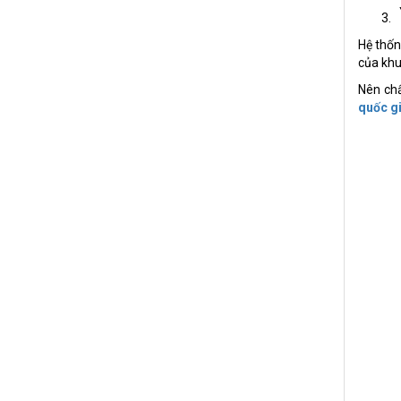
Hệ thốn
của khu
Nên chấ
quốc g