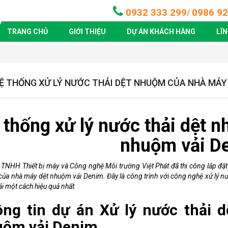
0932 333 299
0986 92
/
TRANG CHỦ
GIỚI THIỆU
DỰ ÁN KHÁCH HÀNG
LĨ
Ệ THỐNG XỬ LÝ NƯỚC THẢI DỆT NHUỘM CỦA NHÀ MÁY
 thống xử lý nước thải dệt 
nhuộm vải D
 TNHH Thiết bị máy và Công nghệ Môi trường Việt Phát đã thi công lắp đặt 
của nhà máy dệt nhuộm vải Denim.
Đây là công trình với công nghệ xử lý n
i một cách hiệu quả nhất.
ng tin dự án Xử lý nước thải 
ộm vải Denim