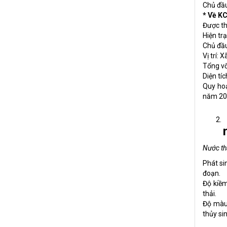
Chủ đầu
* Về K
Được th
Hiện tr
Chủ đầu
Vị trí:
Tổng vố
Diện tí
Quy hoạ
năm 20
Nước th
Phát si
đoạn.
Độ kiềm
thải
.
Độ màu 
thủy si