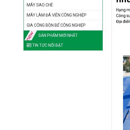
MÁY SAO CHÈ
Hạng mụ
MÁY LÀM ĐÁ VIÊN CÔNG NGHIỆP
Công s
Địa điể
GIA CÔNG BỒN BỂ CÔNG NGHIỆP
SẢN PHẨM MỚI NHẤT
TIN TỨC NỔI BẬT