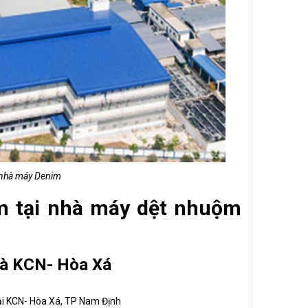
i nhà máy Denim
ộm tại nhà máy dệt nhuộm
và KCN- Hòa Xá
ại KCN- Hòa Xá, TP Nam Định