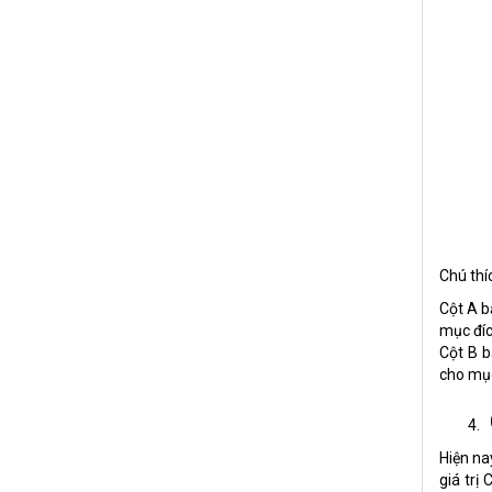
Chú thí
Cột A b
mục đíc
Cột B b
cho mục
Hiện na
giá trị