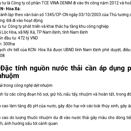
 tư là Công ty cổ phần TCE VINA DENIM đi vào thi công năm 2012 và h
CN- Hòa Xá:
ành lập theo văn bản số 1345/CP-CN ngày 03/10/2003 của Thủ tướng 
ạng: Đã đi vào hoạt động
 tư: Công ty phát triển và khai thác hạ tầng khu công nghiệp
 Xã Lộc Hòa, xã Mỹ Xá, TP Nam Định, tỉnh Nam Định
n đầu tư: 472 tỷ VND
ch: 300ha
ch chi tiết của KCN- Hòa Xá được UBND tỉnh Nam Định phê duyệt, điều
08.
Đặc tính nguồn nước thải cần áp dụng
p
nhuộm
ải trong công nghệ dệt nhuộm
:
nh từ các công đoạn hồ sợi, giữ hồ, nấu tẩy, nhuộm và hoàn tất, trong đ
 cao làm tăng độ pH của nước, gây độc hại với các loài thủy sinh, gây
cao do lượng thuốc nhuộm dư đi vào nước thải gây màu cho dòng tiếp
nh, ảnh hưởng xấu tới cảnh quan.