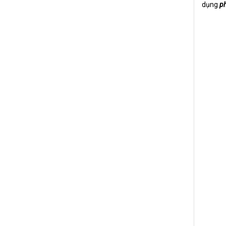
dụng
ph