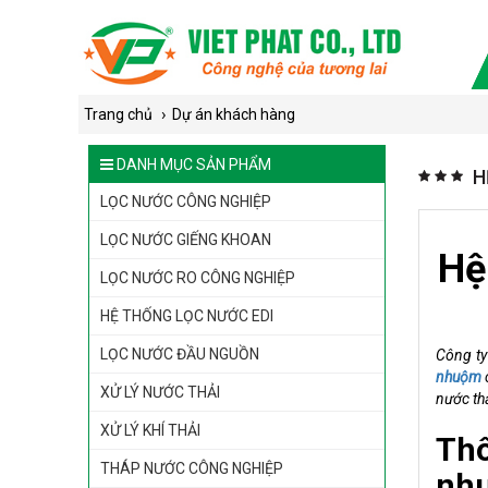
›
Trang chủ
Dự án khách hàng
DANH MỤC SẢN PHẨM
H
LỌC NƯỚC CÔNG NGHIỆP
LỌC NƯỚC GIẾNG KHOAN
Hệ
LỌC NƯỚC RO CÔNG NGHIỆP
HỆ THỐNG LỌC NƯỚC EDI
LỌC NƯỚC ĐẦU NGUỒN
Công ty
nhuộm
XỬ LÝ NƯỚC THẢI
nước thả
XỬ LÝ KHÍ THẢI
Thô
THÁP NƯỚC CÔNG NGHIỆP
nhu