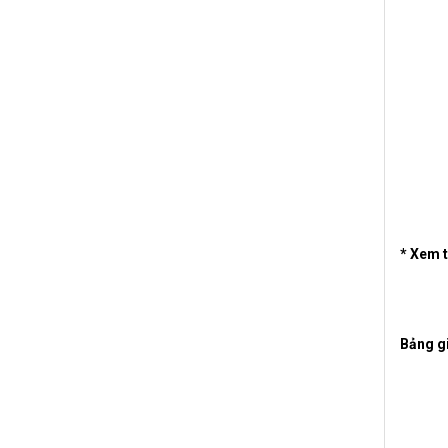
* Xem 
>
>
Bảng gi