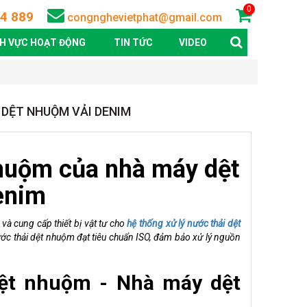
0
4 889
congnghevietphat@gmail.com
NH VỰC HOẠT ĐỘNG
TIN TỨC
VIDEO
 DỆT NHUỘM VẢI DENIM
nhuộm của nhà máy dệt
enim
và cung cấp thiết bị vật tư cho
hệ thống
xử lý nước thải dệt
ước thải dệt nhuộm đạt tiêu chuẩn ISO, đảm bảo xử lý nguồn
dệt nhuộm - Nhà máy dệt