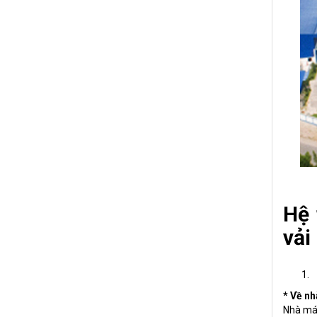
Hệ 
vải
* Về n
Nhà máy