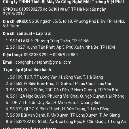
Công ty TNHH Thiết Bị Máy Và Công Nghệ Môi Trường Việt Phát
GPKD số 0105980275 do Sở KH và ĐT TP Hà Nội cấp ngày
27/08/2012
Địa chỉ ĐKKD:
Số 36 ngách 65/5, tổ 18, Phường Phú Diễn, TP Hà Nội,
Việt Nam
Địa chỉ sản xuất - Lắp ráp:
Số 14 Lễ Khê, Phường Tùng Thiện, TP Hà Nội
Số 1027 Huỳnh Tấn Phát, Ấp 5, Phú Xuân, Nhà Bè, TP HCM
Điện thoại:
0932 333 299 – 0986 924 889
Email:
congnghevietphat@gmail.com
Trạm lắp đặt và Bảo hành:
Số 109, Tổ 7, TT Đồng Văn, H. Đồng Văn, T. Hà Giang
Số 662, Đ. Điện Biên Phủ, TT SaPa, TP Lào Cai, T. Lào Cai
Số 741, Đ. Lê Chân, TDP. Cầu Đền, P. Nam Cường, TP. Yên Bái
Số 112A Ngô Quyền, Phường Mái Chai, Q. Ngô Quyền, Hải Phòng
TDP 7, Thị trấn Quy Đạt, H. Minh Hóa, T. Quảng Bình
Số 372, QL27, X. Bình Thạnh, H. Đức Trọng, T. Lâm Đồng
Số 39 Bùi Văn Danh, P. Mỹ Xuyên, TP Long Xuyên, T. An Giang
Số 632/282 ĐT 826C, Ấp 4, xã Long Hậu, H. Cần Giuộc, T. Long An