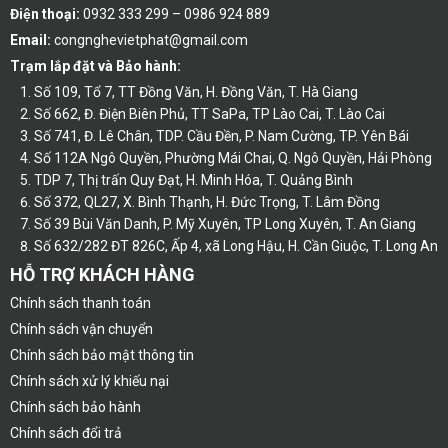
Điện thoại:
0932 333 299 – 0986 924 889
Email:
congnghevietphat@gmail.com
Trạm lắp đặt và Bảo hành:
Số 109, Tổ 7, TT Đồng Văn, H. Đồng Văn, T. Hà Giang
Số 662, Đ. Điện Biên Phủ, TT SaPa, TP Lào Cai, T. Lào Cai
Số 741, Đ. Lê Chân, TDP. Cầu Đền, P. Nam Cường, TP. Yên Bái
Số 112A Ngô Quyền, Phường Mái Chai, Q. Ngô Quyền, Hải Phòng
TDP 7, Thị trấn Quy Đạt, H. Minh Hóa, T. Quảng Bình
Số 372, QL27, X. Bình Thạnh, H. Đức Trọng, T. Lâm Đồng
Số 39 Bùi Văn Danh, P. Mỹ Xuyên, TP Long Xuyên, T. An Giang
Số 632/282 ĐT 826C, Ấp 4, xã Long Hậu, H. Cần Giuộc, T. Long An
HỖ TRỢ KHÁCH HÀNG
Chính sách thanh toán
Chính sách vận chuyển
Chính sách bảo mật thông tin
Chính sách xử lý khiếu nại
Chính sách bảo hành
Chính sách đổi trả