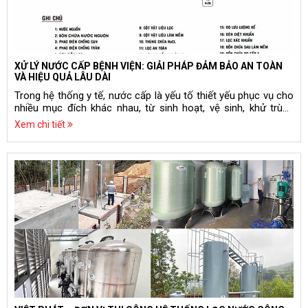
XỬ LÝ NƯỚC CẤP BỆNH VIỆN: GIẢI PHÁP ĐẢM BẢO AN TOÀN
VÀ HIỆU QUẢ LÂU DÀI
Trong hệ thống y tế, nước cấp là yếu tố thiết yếu phục vụ cho
nhiều mục đích khác nhau, từ sinh hoạt, vệ sinh, khử trùng
đến các ứng dụng chuyên biệt trong điều trị và nghiên cứu.
Xem chi tiết
Tuy nhiên, nếu chất lượng nước không được kiểm soát chặt
chẽ, nguy cơ lây nhiễm bệnh tật và hỏng hóc thiết bị y tế sẽ
tăng cao. Do đó, việc xử lý nước cấp bệnh viện trở thành yêu
cầu bắt buộc, giúp đảm bảo chất lượng dịch vụ khám chữa
bệnh và tuân thủ các quy định của Bộ Y tế.