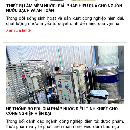
THIẾT BỊ LÀM MỀM NƯỚC: GIẢI PHÁP HIỆU QUẢ CHO NGUỒN
NƯỚC SẠCH VÀ AN TOÀN
Trong đời sống sinh hoạt và sản xuất công nghiệp hiện đại,
chất lượng nước là yếu tố quyết định đến hiệu quả vận hành
thiết bị, tuổi thọ máy móc, cũng như sức khỏe người sử dụng.
Xem chi tiết
Nước cứng, chứa nhiều ion canxi (Ca²⁺) và magie (Mg²⁺),
không chỉ làm đóng cặn trong đường ống, nồi hơi, bình nóng
lạnh, mà còn giảm hiệu quả sử dụng xà phòng, chất tẩy rửa và
gây hư hại thiết bị lâu dài. Để khắc phục vấn đề này, thiết bị
làm mềm nước được thiết kế nhằm loại bỏ các ion gây cứng,
mang đến nguồn nước mềm, ổn định, an toàn và thân thiện
với môi trường. Bài viết này sẽ phân tích chi tiết về thiết bị làm
mềm nước, nguyên lý vận hành, lợi ích và các lưu ý khi lựa
chọn hệ thống phù hợp.
HỆ THỐNG RO EDI: GIẢI PHÁP NƯỚC SIÊU TINH KHIẾT CHO
CÔNG NGHIỆP HIỆN ĐẠI
Trong bối cảnh các ngành công nghiệp điện tử, dược phẩm,
thực phẩm và y tế phát triển mạnh mẽ, việc đảm bảo nguồn