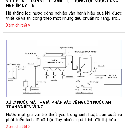
VIỆT PHÁT – ĐƠN VỊ THI CÔNG HỆ THỐNG LỌC NƯỚC CÔNG
NGHIỆP UY TÍN
Hệ thống lọc nước công nghiệp vận hành hiệu quả khi được
thiết kế và thi công theo một khung tiêu chuẩn rõ ràng. Trong
môi trường sản xuất, mỗi hệ thống đều chịu áp lực hoạt động
Xem chi tiết
liên tục, yêu cầu lưu lượng lớn, và cần chất lượng nước đầu ra
ổn định theo mục tiêu ngành. Doanh nghiệp lựa chọn đơn vị
thi công uy tín không phải vì một yếu tố đơn lẻ. Đó là sự tổng
hòa giữa tính chính xác, độ bền thiết bị, hồ sơ minh bạch, và
khả năng vận hành ổn định dài hạn. Việt Phát - đơn vị thi công
hệ thống lọc nước công nghiệp uy tín được ưu tiên lựa chọn
trong nhiều dự án sản xuất nhờ đáp ứng đồng bộ các yêu cầu
kỹ thuật, triển khai theo quy trình chuẩn, và có cam kết bảo
hành – hỗ trợ vận hành rõ ràng.
XỬ LÝ NƯỚC MẶT – GIẢI PHÁP BẢO VỆ NGUỒN NƯỚC AN
TOÀN VÀ BỀN VỮNG
Nước mặt giữ vai trò thiết yếu trong sinh hoạt, sản xuất và
phát triển kinh tế xã hội. Tuy nhiên, quá trình đô thị hóa và
công nghiệp hóa đang khiến chất lượng nguồn nước này suy
Xem chi tiết