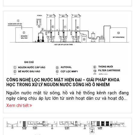
giảm nhanh chóng. Vì vậy, xử lý nước mặt là giải pháp quan
trọng nhằm đảm bảo nguồn nước sử dụng lâu dài, an toàn và
ổn định.
CÔNG NGHỆ LỌC NƯỚC MẶT HIỆN ĐẠI – GIẢI PHÁP KHOA
HỌC TRONG XỬ LÝ NGUỒN NƯỚC SÔNG HỒ Ô NHIỄM
Nguồn nước mặt từ sông, hồ và hệ thống kênh rạch đang
ngày càng chịu áp lực lớn từ sinh hoạt dân cư và hoạt động
công nghiệp. Lượng cặn bẩn gia tăng, vi sinh vật phát triển
Xem chi tiết
mạnh cùng với sự xuất hiện của kim loại nặng và hợp chất
hữu cơ đã làm suy giảm nghiêm trọng chất lượng nước. Nếu
không được xử lý bằng giải pháp kỹ thuật phù hợp, nước mặt
có thể gây nguy cơ lớn cho sức khỏe cộng đồng và ảnh
hưởng đến toàn bộ hệ thống cấp nước. Chính vì vậy, công