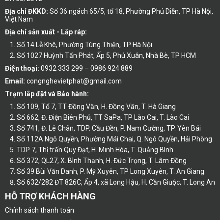
Địa chỉ ĐKKD:
Số 36 ngách 65/5, tổ 18, Phường Phú Diễn, TP Hà Nội,
Việt Nam
Địa chỉ sản xuất - Lắp ráp:
Số 14 Lễ Khê, Phường Tùng Thiện, TP Hà Nội
Số 1027 Huỳnh Tấn Phát, Ấp 5, Phú Xuân, Nhà Bè, TP HCM
Điện thoại:
0932 333 299 – 0986 924 889
Email:
congnghevietphat@gmail.com
Trạm lắp đặt và Bảo hành:
Số 109, Tổ 7, TT Đồng Văn, H. Đồng Văn, T. Hà Giang
Số 662, Đ. Điện Biên Phủ, TT SaPa, TP Lào Cai, T. Lào Cai
Số 741, Đ. Lê Chân, TDP. Cầu Đền, P. Nam Cường, TP. Yên Bái
Số 112A Ngô Quyền, Phường Mái Chai, Q. Ngô Quyền, Hải Phòng
TDP 7, Thị trấn Quy Đạt, H. Minh Hóa, T. Quảng Bình
Số 372, QL27, X. Bình Thạnh, H. Đức Trọng, T. Lâm Đồng
Số 39 Bùi Văn Danh, P. Mỹ Xuyên, TP Long Xuyên, T. An Giang
Số 632/282 ĐT 826C, Ấp 4, xã Long Hậu, H. Cần Giuộc, T. Long An
HỖ TRỢ KHÁCH HÀNG
Chính sách thanh toán