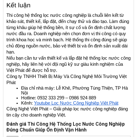
Kết luận
Thi công hệ thống lọc nước công nghiệp là chuỗi liên kết từ 
khảo sát, thiết kế, lắp đặt, đến chạy thử và đào tạo. Làm đúng 
từng khâu giúp hệ thống bền, ít sự cố và ổn định chất lượng 
nước đầu ra. Doanh nghiệp nên chọn đơn vị thi công có quy 
trình khoa học và minh bạch. Hệ thống thi công đúng sẽ giúp 
chủ động nguồn nước, bảo vệ thiết bị và ổn định sản xuất dài 
hạn.
Nếu bạn cần tư vấn thiết kế và lắp đặt hệ thống lọc nước công 
nghiệp, hãy liên hệ với đội ngũ kỹ sư giàu kinh nghiệm của 
Việt Phát để được hỗ trợ.
Công ty TNHH Thiết Bị Máy Và Công Nghệ Môi Trường Việt 
Phát
Địa chỉ nhà máy: Lễ Khê, Phường Tùng Thiện, TP Hà 
Nội
Hotline: 0932 333 299 – 0986 924 889
Kênh:
Youtube Lọc Nước Công Nghiệp Việt Phát
Công Nghệ Việt Phát – Giải pháp lọc nước công nghiệp đáng 
tin cậy cho doanh nghiệp Việt.
Đánh giá Thi Công Hệ Thống Lọc Nước Công Nghiệp
Đúng Chuẩn Giúp Ổn Định Vận Hành