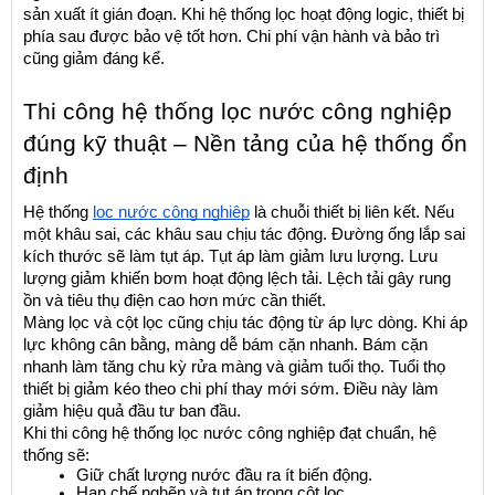
sản xuất ít gián đoạn. Khi hệ thống lọc hoạt động logic, thiết bị 
phía sau được bảo vệ tốt hơn. Chi phí vận hành và bảo trì 
cũng giảm đáng kể.
Thi công hệ thống lọc nước công nghiệp 
đúng kỹ thuật – Nền tảng của hệ thống ổn 
định
Hệ thống 
lọc nước công nghiệp
 là chuỗi thiết bị liên kết. Nếu 
một khâu sai, các khâu sau chịu tác động. Đường ống lắp sai 
kích thước sẽ làm tụt áp. Tụt áp làm giảm lưu lượng. Lưu 
lượng giảm khiến bơm hoạt động lệch tải. Lệch tải gây rung 
ồn và tiêu thụ điện cao hơn mức cần thiết.
Màng lọc và cột lọc cũng chịu tác động từ áp lực dòng. Khi áp 
lực không cân bằng, màng dễ bám cặn nhanh. Bám cặn 
nhanh làm tăng chu kỳ rửa màng và giảm tuổi thọ. Tuổi thọ 
thiết bị giảm kéo theo chi phí thay mới sớm. Điều này làm 
giảm hiệu quả đầu tư ban đầu.
Khi thi công hệ thống lọc nước công nghiệp đạt chuẩn, hệ 
thống sẽ:
Giữ chất lượng nước đầu ra ít biến động.
Hạn chế nghẽn và tụt áp trong cột lọc.