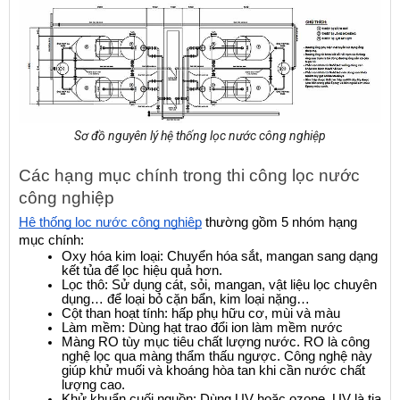
Sơ đồ nguyên lý hệ thống lọc nước công nghiệp
Các hạng mục chính trong thi công lọc nước 
công nghiệp
Hệ thống lọc nước công nghiệp
 thường gồm 5 nhóm hạng 
mục chính:
Oxy hóa kim loại: Chuyển hóa sắt, mangan sang dạng 
kết tủa để lọc hiệu quả hơn.
Lọc thô: Sử dụng cát, sỏi, mangan, vật liệu lọc chuyên 
dụng… để loại bỏ cặn bẩn, kim loại nặng…
Cột than hoạt tính: hấp phụ hữu cơ, mùi và màu
Làm mềm: Dùng hạt trao đổi ion làm mềm nước
Màng RO tùy mục tiêu chất lượng nước. RO là công 
nghệ lọc qua màng thẩm thấu ngược. Công nghệ này 
giúp khử muối và khoáng hòa tan khi cần nước chất 
lượng cao.
Khử khuẩn cuối nguồn: Dùng UV hoặc ozone. UV là tia 