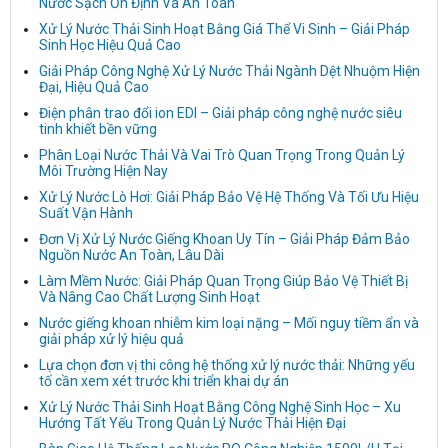
Nước Sạch Ổn Định Và An Toàn
Xử Lý Nước Thải Sinh Hoạt Bằng Giá Thể Vi Sinh – Giải Pháp
Sinh Học Hiệu Quả Cao
Giải Pháp Công Nghệ Xử Lý Nước Thải Ngành Dệt Nhuộm Hiện
Đại, Hiệu Quả Cao
Điện phân trao đổi ion EDI – Giải pháp công nghệ nước siêu
tinh khiết bền vững
Phân Loại Nước Thải Và Vai Trò Quan Trọng Trong Quản Lý
Môi Trường Hiện Nay
Xử Lý Nước Lò Hơi: Giải Pháp Bảo Vệ Hệ Thống Và Tối Ưu Hiệu
Suất Vận Hành
Đơn Vị Xử Lý Nước Giếng Khoan Uy Tín – Giải Pháp Đảm Bảo
Nguồn Nước An Toàn, Lâu Dài
Làm Mềm Nước: Giải Pháp Quan Trọng Giúp Bảo Vệ Thiết Bị
Và Nâng Cao Chất Lượng Sinh Hoạt
Nước giếng khoan nhiễm kim loại nặng – Mối nguy tiềm ẩn và
giải pháp xử lý hiệu quả
Lựa chọn đơn vị thi công hệ thống xử lý nước thải: Những yếu
tố cần xem xét trước khi triển khai dự án
Xử Lý Nước Thải Sinh Hoạt Bằng Công Nghệ Sinh Học – Xu
Hướng Tất Yếu Trong Quản Lý Nước Thải Hiện Đại