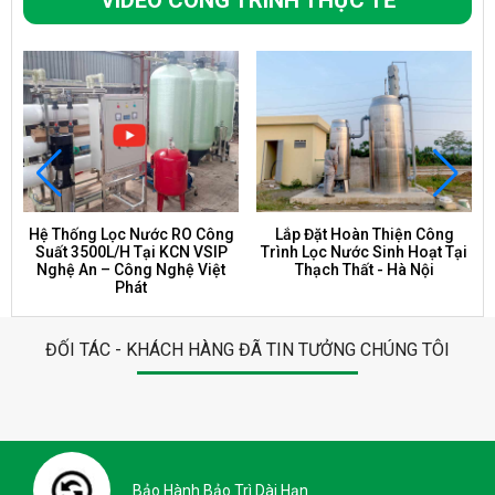
Hệ Thống Lọc Nước RO Công
Lắp Đặt Hoàn Thiện Công
Suất 3500L/H Tại KCN VSIP
Trình Lọc Nước Sinh Hoạt Tại
Nghệ An – Công Nghệ Việt
Thạch Thất - Hà Nội
Phát
ĐỐI TÁC - KHÁCH HÀNG ĐÃ TIN TƯỞNG CHÚNG TÔI
Bảo Hành Bảo Trì Dài Hạn