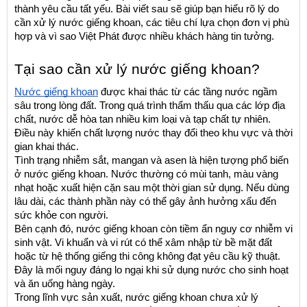
thành yêu cầu tất yếu. Bài viết sau sẽ giúp bạn hiểu rõ lý do 
cần xử lý nước giếng khoan, các tiêu chí lựa chọn đơn vị phù 
hợp và vì sao Việt Phát được nhiều khách hàng tin tưởng.
Tại sao cần xử lý nước giếng khoan?
Nước giếng khoan
 được khai thác từ các tầng nước ngầm 
sâu trong lòng đất. Trong quá trình thẩm thấu qua các lớp địa 
chất, nước dễ hòa tan nhiều kim loại và tạp chất tự nhiên. 
Điều này khiến chất lượng nước thay đổi theo khu vực và thời 
gian khai thác.
Tình trạng nhiễm sắt, mangan và asen là hiện tượng phổ biến 
ở nước giếng khoan. Nước thường có mùi tanh, màu vàng 
nhạt hoặc xuất hiện cặn sau một thời gian sử dụng. Nếu dùng 
lâu dài, các thành phần này có thể gây ảnh hưởng xấu đến 
sức khỏe con người.
Bên cạnh đó, nước giếng khoan còn tiềm ẩn nguy cơ nhiễm vi 
sinh vật. Vi khuẩn và vi rút có thể xâm nhập từ bề mặt đất 
hoặc từ hệ thống giếng thi công không đạt yêu cầu kỹ thuật. 
Đây là mối nguy đáng lo ngại khi sử dụng nước cho sinh hoạt 
và ăn uống hàng ngày.
Trong lĩnh vực sản xuất, nước giếng khoan chưa xử lý 