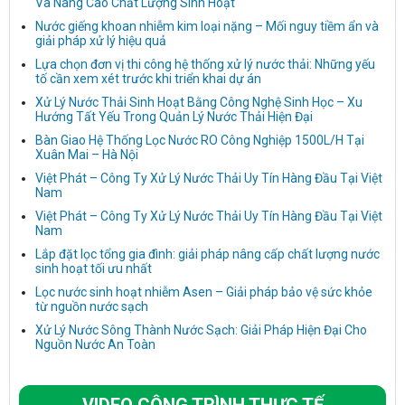
Và Nâng Cao Chất Lượng Sinh Hoạt
Nước giếng khoan nhiễm kim loại nặng – Mối nguy tiềm ẩn và
giải pháp xử lý hiệu quả
Lựa chọn đơn vị thi công hệ thống xử lý nước thải: Những yếu
tố cần xem xét trước khi triển khai dự án
Xử Lý Nước Thải Sinh Hoạt Bằng Công Nghệ Sinh Học – Xu
Hướng Tất Yếu Trong Quản Lý Nước Thải Hiện Đại
Bàn Giao Hệ Thống Lọc Nước RO Công Nghiệp 1500L/H Tại
Xuân Mai – Hà Nội
Việt Phát – Công Ty Xử Lý Nước Thải Uy Tín Hàng Đầu Tại Việt
Nam
Việt Phát – Công Ty Xử Lý Nước Thải Uy Tín Hàng Đầu Tại Việt
Nam
Lắp đặt lọc tổng gia đình: giải pháp nâng cấp chất lượng nước
sinh hoạt tối ưu nhất
Lọc nước sinh hoạt nhiễm Asen – Giải pháp bảo vệ sức khỏe
từ nguồn nước sạch
Xử Lý Nước Sông Thành Nước Sạch: Giải Pháp Hiện Đại Cho
Nguồn Nước An Toàn
VIDEO CÔNG TRÌNH THỰC TẾ