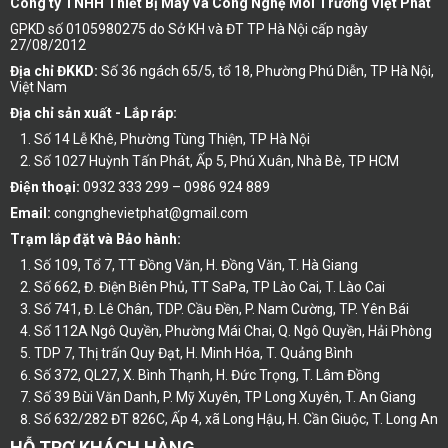
Công ty TNHH Thiết Bị Máy Và Công Nghệ Môi Trường Việt Phát
GPKD số 0105980275 do Sở KH và ĐT TP Hà Nội cấp ngày
27/08/2012
Địa chỉ ĐKKD:
Số 36 ngách 65/5, tổ 18, Phường Phú Diễn, TP Hà Nội,
Việt Nam
Địa chỉ sản xuất - Lắp ráp:
Số 14 Lễ Khê, Phường Tùng Thiện, TP Hà Nội
Số 1027 Huỳnh Tấn Phát, Ấp 5, Phú Xuân, Nhà Bè, TP HCM
Điện thoại:
0932 333 299 – 0986 924 889
Email:
congnghevietphat@gmail.com
Trạm lắp đặt và Bảo hành:
Số 109, Tổ 7, TT Đồng Văn, H. Đồng Văn, T. Hà Giang
Số 662, Đ. Điện Biên Phủ, TT SaPa, TP Lào Cai, T. Lào Cai
Số 741, Đ. Lê Chân, TDP. Cầu Đền, P. Nam Cường, TP. Yên Bái
Số 112A Ngô Quyền, Phường Mái Chai, Q. Ngô Quyền, Hải Phòng
TDP 7, Thị trấn Quy Đạt, H. Minh Hóa, T. Quảng Bình
Số 372, QL27, X. Bình Thạnh, H. Đức Trọng, T. Lâm Đồng
Số 39 Bùi Văn Danh, P. Mỹ Xuyên, TP Long Xuyên, T. An Giang
Số 632/282 ĐT 826C, Ấp 4, xã Long Hậu, H. Cần Giuộc, T. Long An
HỖ TRỢ KHÁCH HÀNG