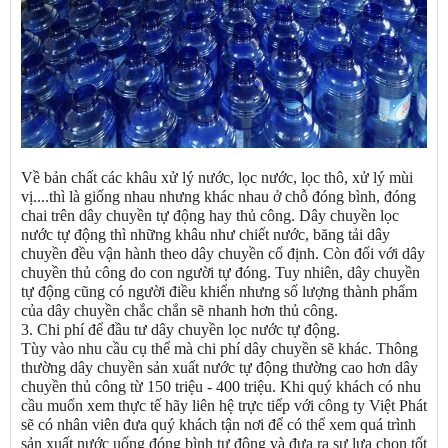
Về bản chất các khâu xử lý nước, lọc nước, lọc thô, xử lý mùi
vị....thì là giống nhau nhưng khác nhau ở chỗ đóng bình, đóng
chai trên dây chuyền tự động hay thủ công. Dây chuyền lọc
nước tự động thì những khâu như chiết nước, băng tải dây
chuyền đều vận hành theo dây chuyền cố định. Còn đối với dây
chuyền thủ công do con người tự đóng. Tuy nhiên, dây chuyền
tự động cũng có người điều khiển nhưng số lượng thành phẩm
của dây chuyền chắc chắn sẽ nhanh hơn thủ công.
3. Chi phí để đầu tư dây chuyền lọc nước tự động.
Tùy vào nhu cầu cụ thể mà chi phí dây chuyền sẽ khác. Thông
thường dây chuyền sản xuất nước tự động thường cao hơn dây
chuyền thủ công từ 150 triệu - 400 triệu. Khi quý khách có nhu
cầu muốn xem thực tế hãy liên hệ trực tiếp với công ty Việt Phát
sẽ có nhân viên đưa quý khách tận nơi để có thể xem quá trình
sản xuất nước uống đóng bình tự động và đưa ra sự lựa chọn tốt