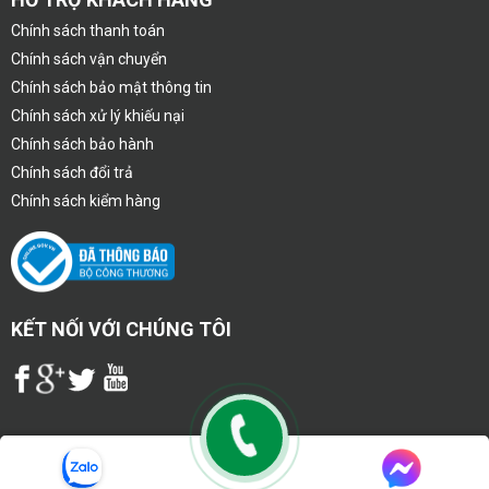
Chính sách thanh toán
Chính sách vận chuyển
Chính sách bảo mật thông tin
Chính sách xử lý khiếu nại
Chính sách bảo hành
Chính sách đổi trả
Chính sách kiểm hàng
KẾT NỐI VỚI CHÚNG TÔI
Copyright 2020 © congnghevietphat.com - CÔNG TY TNHH THIẾT BỊ
MÁY VÀ CÔNG NGHỆ MÔI TRƯỜNG VIỆT PHÁT