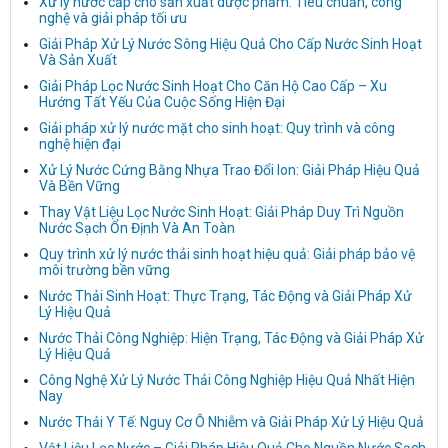
Xử lý nước cấp cho sản xuất dược phẩm: Tiêu chuẩn, công
nghệ và giải pháp tối ưu
Giải Pháp Xử Lý Nước Sông Hiệu Quả Cho Cấp Nước Sinh Hoạt
Và Sản Xuất
Giải Pháp Lọc Nước Sinh Hoạt Cho Căn Hộ Cao Cấp – Xu
Hướng Tất Yếu Của Cuộc Sống Hiện Đại
Giải pháp xử lý nước mặt cho sinh hoạt: Quy trình và công
nghệ hiện đại
Xử Lý Nước Cứng Bằng Nhựa Trao Đổi Ion: Giải Pháp Hiệu Quả
Và Bền Vững
Thay Vật Liệu Lọc Nước Sinh Hoạt: Giải Pháp Duy Trì Nguồn
Nước Sạch Ổn Định Và An Toàn
Quy trình xử lý nước thải sinh hoạt hiệu quả: Giải pháp bảo vệ
môi trường bền vững
Nước Thải Sinh Hoạt: Thực Trạng, Tác Động và Giải Pháp Xử
Lý Hiệu Quả
Nước Thải Công Nghiệp: Hiện Trạng, Tác Động và Giải Pháp Xử
Lý Hiệu Quả
Công Nghệ Xử Lý Nước Thải Công Nghiệp Hiệu Quả Nhất Hiện
Nay
Nước Thải Y Tế: Nguy Cơ Ô Nhiễm và Giải Pháp Xử Lý Hiệu Quả
Vật Liệu Lọc Nước – Giải Pháp Hiệu Quả Cho Nguồn Nước Sạch