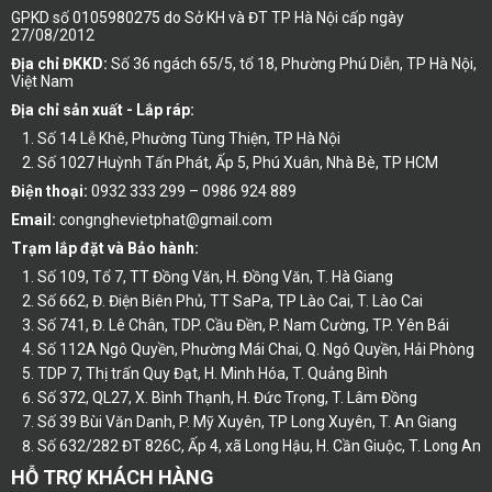
GPKD số 0105980275 do Sở KH và ĐT TP Hà Nội cấp ngày
27/08/2012
Địa chỉ ĐKKD:
Số 36 ngách 65/5, tổ 18, Phường Phú Diễn, TP Hà Nội,
Việt Nam
Địa chỉ sản xuất - Lắp ráp:
Số 14 Lễ Khê, Phường Tùng Thiện, TP Hà Nội
Số 1027 Huỳnh Tấn Phát, Ấp 5, Phú Xuân, Nhà Bè, TP HCM
Điện thoại:
0932 333 299 – 0986 924 889
Email:
congnghevietphat@gmail.com
Trạm lắp đặt và Bảo hành:
Số 109, Tổ 7, TT Đồng Văn, H. Đồng Văn, T. Hà Giang
Số 662, Đ. Điện Biên Phủ, TT SaPa, TP Lào Cai, T. Lào Cai
Số 741, Đ. Lê Chân, TDP. Cầu Đền, P. Nam Cường, TP. Yên Bái
Số 112A Ngô Quyền, Phường Mái Chai, Q. Ngô Quyền, Hải Phòng
TDP 7, Thị trấn Quy Đạt, H. Minh Hóa, T. Quảng Bình
Số 372, QL27, X. Bình Thạnh, H. Đức Trọng, T. Lâm Đồng
Số 39 Bùi Văn Danh, P. Mỹ Xuyên, TP Long Xuyên, T. An Giang
Số 632/282 ĐT 826C, Ấp 4, xã Long Hậu, H. Cần Giuộc, T. Long An
HỖ TRỢ KHÁCH HÀNG