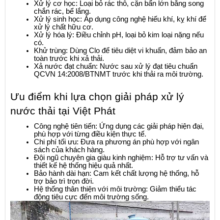
Xử lý cơ học: Loại bỏ rác thô, cặn bẩn lớn bằng song 
chắn rác, bể lắng.
Xử lý sinh học: Áp dụng công nghệ hiếu khí, kỵ khí để 
xử lý chất hữu cơ.
Xử lý hóa lý: Điều chỉnh pH, loại bỏ kim loại nặng nếu 
có.
Khử trùng: Dùng Clo để tiêu diệt vi khuẩn, đảm bảo an 
toàn trước khi xả thải.
Xả nước đạt chuẩn: Nước sau xử lý đạt tiêu chuẩn 
QCVN 14:2008/BTNMT trước khi thải ra môi trường.
Ưu điểm khi lựa chọn giải pháp xử lý 
nước thải tại Việt Phát
Công nghệ tiên tiến: Ứng dụng các giải pháp hiện đại, 
phù hợp với từng điều kiện thực tế.
Chi phí tối ưu: Đưa ra phương án phù hợp với ngân 
sách của khách hàng.
Đội ngũ chuyên gia giàu kinh nghiệm: Hỗ trợ tư vấn và 
thiết kế hệ thống hiệu quả nhất.
Bảo hành dài hạn: Cam kết chất lượng hệ thống, hỗ 
trợ bảo trì trọn đời.
Hệ thống thân thiện với môi trường: Giảm thiểu tác 
động tiêu cực đến môi trường sống.