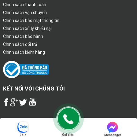
Chính sách thanh toán
Chính sách vận chuyển
Chính sách bảo mật thông tin
Chính sách xử lý khiếu nại
Chính sách bảo hành
Chính sách đổi trả
Chính sách kiểm hàng
KẾT NỐI VỚI CHÚNG TÔI
Copyright 2020 © congnghevietphat.com - CÔNG TY TNHH THIẾT BỊ
MÁY VÀ CÔNG NGHỆ MÔI TRƯỜNG VIỆT PHÁT
Gọi điện
Zalo
Messenger