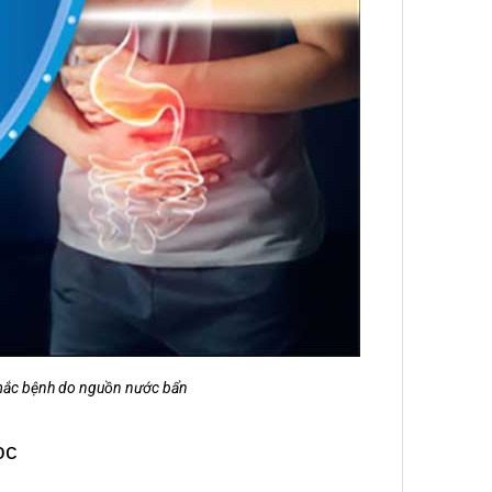
ơ mắc bệnh do nguồn nước bẩn
ọc