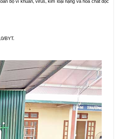
àn bộ vi khuẩn, virus, kim loại nặng và hóa chất độc 
10/BYT.