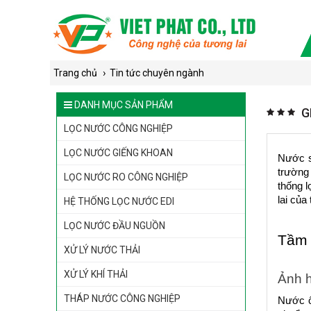
›
Trang chủ
Tin tức chuyên ngành
DANH MỤC SẢN PHẨM
G
LỌC NƯỚC CÔNG NGHIỆP
LỌC NƯỚC GIẾNG KHOAN
Nước sạ
trường
LỌC NƯỚC RO CÔNG NGHIỆP
thống 
lai của 
HỆ THỐNG LỌC NƯỚC EDI
LỌC NƯỚC ĐẦU NGUỒN
Tầm 
XỬ LÝ NƯỚC THẢI
XỬ LÝ KHÍ THẢI
Ảnh 
THÁP NƯỚC CÔNG NGHIỆP
Nước ô