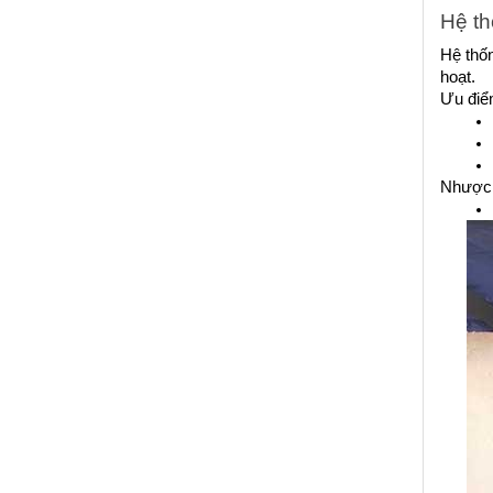
Hệ th
Hệ thốn
hoạt.
Ưu điể
Nhược 