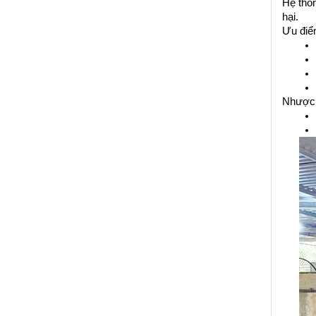
Hệ thốn
hại. 
Ưu điể
Nhược 