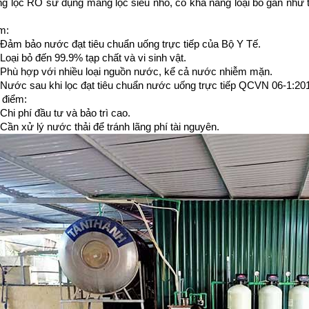
g lọc RO sử dụng màng lọc siêu nhỏ, có khả năng loại bỏ gần như to
m:
Đảm bảo nước đạt tiêu chuẩn uống trực tiếp của Bộ Y Tế.
Loại bỏ đến 99.9% tạp chất và vi sinh vật.
Phù hợp với nhiều loại nguồn nước, kể cả nước nhiễm mặn.
Nước sau khi lọc đạt tiêu chuẩn nước uống trực tiếp QCVN 06-1:20
điểm:
Chi phí đầu tư và bảo trì cao.
Cần xử lý nước thải để tránh lãng phí tài nguyên.