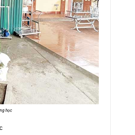
ờng học
c