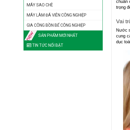
chuẩn 
MÁY SAO CHÈ
trọng đ
MÁY LÀM ĐÁ VIÊN CÔNG NGHIỆP
Vai t
GIA CÔNG BỒN BỂ CÔNG NGHIỆP
Nước s
SẢN PHẨM MỚI NHẤT
cung cấ
dục toà
TIN TỨC NỔI BẬT