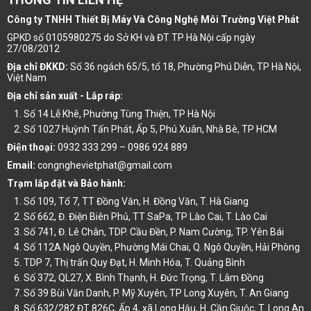
Công ty TNHH Thiết Bị Máy Và Công Nghệ Môi Trường Việt Phát
GPKD số 0105980275 do Sở KH và ĐT TP Hà Nội cấp ngày
27/08/2012
Địa chỉ ĐKKD:
Số 36 ngách 65/5, tổ 18, Phường Phú Diễn, TP Hà Nội,
Việt Nam
Địa chỉ sản xuất - Lắp ráp:
Số 14 Lễ Khê, Phường Tùng Thiện, TP Hà Nội
Số 1027 Huỳnh Tấn Phát, Ấp 5, Phú Xuân, Nhà Bè, TP HCM
Điện thoại:
0932 333 299 – 0986 924 889
Email:
congnghevietphat@gmail.com
Trạm lắp đặt và Bảo hành:
Số 109, Tổ 7, TT Đồng Văn, H. Đồng Văn, T. Hà Giang
Số 662, Đ. Điện Biên Phủ, TT SaPa, TP Lào Cai, T. Lào Cai
Số 741, Đ. Lê Chân, TDP. Cầu Đền, P. Nam Cường, TP. Yên Bái
Số 112A Ngô Quyền, Phường Mái Chai, Q. Ngô Quyền, Hải Phòng
TDP 7, Thị trấn Quy Đạt, H. Minh Hóa, T. Quảng Bình
Số 372, QL27, X. Bình Thạnh, H. Đức Trọng, T. Lâm Đồng
Số 39 Bùi Văn Danh, P. Mỹ Xuyên, TP Long Xuyên, T. An Giang
Số 632/282 ĐT 826C, Ấp 4, xã Long Hậu, H. Cần Giuộc, T. Long An