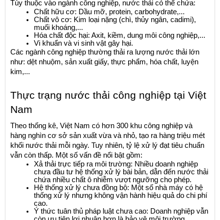
Tùy thuộc vào ngành công nghiệp, nước thải có thể chứa:
Chất hữu cơ: Dầu mỡ, protein, carbohydrate,...
Chất vô cơ: Kim loại nặng (chì, thủy ngân, cadimi), 
muối khoáng,...
Hóa chất độc hại: Axit, kiềm, dung môi công nghiệp,...
Vi khuẩn và vi sinh vật gây hại.
Các ngành công nghiệp thường thải ra lượng nước thải lớn 
như: dệt nhuộm, sản xuất giấy, thực phẩm, hóa chất, luyện 
kim,...
Thực trạng nước thải công nghiệp tại Việt 
Nam
Theo thống kê, Việt Nam có hơn 300 khu công nghiệp và 
hàng nghìn cơ sở sản xuất vừa và nhỏ, tạo ra hàng triệu mét 
khối nước thải mỗi ngày. Tuy nhiên, tỷ lệ xử lý đạt tiêu chuẩn 
vẫn còn thấp. Một số vấn đề nổi bật gồm:
Xả thải trực tiếp ra môi trường: Nhiều doanh nghiệp 
chưa đầu tư hệ thống xử lý bài bản, dẫn đến nước thải 
chứa nhiều chất ô nhiễm vượt ngưỡng cho phép.
Hệ thống xử lý chưa đồng bộ: Một số nhà máy có hệ 
thống xử lý nhưng không vận hành hiệu quả do chi phí 
cao.
Ý thức tuân thủ pháp luật chưa cao: Doanh nghiệp vẫn 
còn ưu tiên lợi nhuận hơn là bảo vệ môi trường.