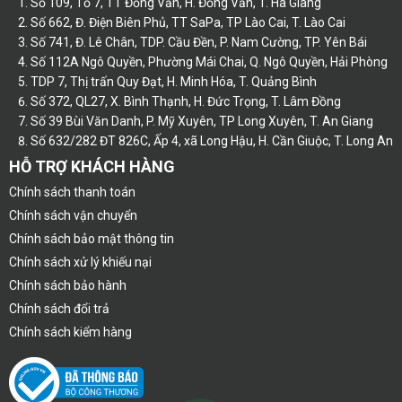
Số 109, Tổ 7, TT Đồng Văn, H. Đồng Văn, T. Hà Giang
Số 662, Đ. Điện Biên Phủ, TT SaPa, TP Lào Cai, T. Lào Cai
Số 741, Đ. Lê Chân, TDP. Cầu Đền, P. Nam Cường, TP. Yên Bái
Số 112A Ngô Quyền, Phường Mái Chai, Q. Ngô Quyền, Hải Phòng
TDP 7, Thị trấn Quy Đạt, H. Minh Hóa, T. Quảng Bình
Số 372, QL27, X. Bình Thạnh, H. Đức Trọng, T. Lâm Đồng
Số 39 Bùi Văn Danh, P. Mỹ Xuyên, TP Long Xuyên, T. An Giang
Số 632/282 ĐT 826C, Ấp 4, xã Long Hậu, H. Cần Giuộc, T. Long An
HỖ TRỢ KHÁCH HÀNG
Chính sách thanh toán
Chính sách vận chuyển
Chính sách bảo mật thông tin
Chính sách xử lý khiếu nại
Chính sách bảo hành
Chính sách đổi trả
Chính sách kiểm hàng