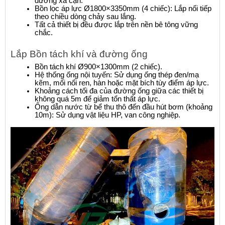
đường xả cặn.
Bồn lọc áp lực Ø1800×3350mm (4 chiếc): Lắp nối tiếp 
theo chiều dòng chảy sau lắng.
Tất cả thiết bị đều được lắp trên nền bê tông vững 
chắc.
Lắp Bồn tách khí và đường ống
Bồn tách khí Ø900×1300mm (2 chiếc).
Hệ thống ống nội tuyến: Sử dụng ống thép đen/mạ 
kẽm, mối nối ren, hàn hoặc mặt bích tùy điểm áp lực.
Khoảng cách tối đa của đường ống giữa các thiết bị 
không quá 5m để giảm tổn thất áp lực.
Ống dẫn nước từ bể thu thô đến đầu hút bơm (khoảng 
10m): Sử dụng vật liệu HP, van công nghiệp.