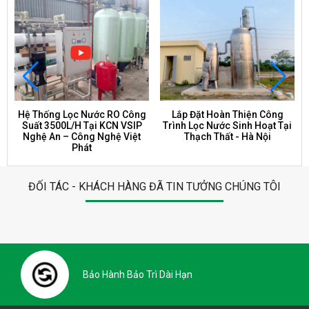
Hệ Thống Lọc Nước RO Công
Lắp Đặt Hoàn Thiện Công
Suất 3500L/H Tại KCN VSIP
Trình Lọc Nước Sinh Hoạt Tại
Nghệ An – Công Nghệ Việt
Thạch Thất - Hà Nội
Phát
ĐỐI TÁC - KHÁCH HÀNG ĐÃ TIN TƯỞNG CHÚNG TÔI
o Trì Dài Hạn
Phạm Vi Thi Công