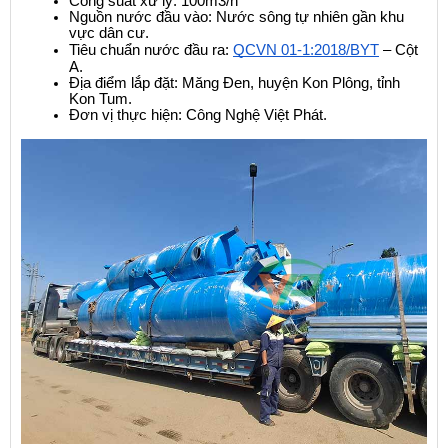
Công suất xử lý: 100m3/h
Nguồn nước đầu vào: Nước sông tự nhiên gần khu 
vực dân cư.
Tiêu chuẩn nước đầu ra: 
QCVN 01-1:2018/BYT
 – Cột 
A.
Địa điểm lắp đặt: Măng Đen, huyện Kon Plông, tỉnh 
Kon Tum.
Đơn vị thực hiện: Công Nghệ Việt Phát.