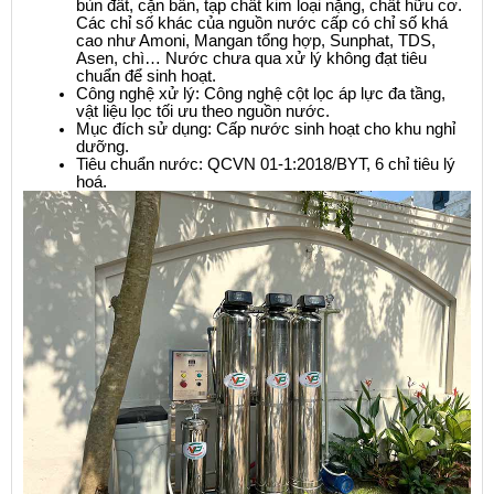
bùn đất, cặn bẩn, tạp chất kim loại nặng, chất hữu cơ. 
Các chỉ số khác của nguồn nước cấp có chỉ số khá 
cao như Amoni, Mangan tổng hợp, Sunphat, TDS, 
Asen, chì… Nước chưa qua xử lý không đạt tiêu 
chuẩn để sinh hoạt.
Công nghệ xử lý: Công nghệ cột lọc áp lực đa tầng, 
vật liệu lọc tối ưu theo nguồn nước.
Mục đích sử dụng: Cấp nước sinh hoạt cho khu nghỉ 
dưỡng.
Tiêu chuẩn nước: QCVN 01-1:2018/BYT, 6 chỉ tiêu lý 
hoá.