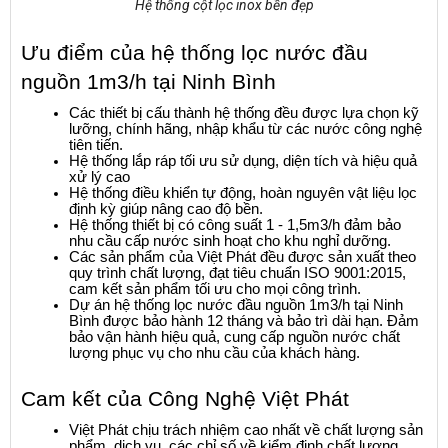
Hệ thống cột lọc inox bền đẹp
Ưu điểm của hệ thống lọc nước đầu 
nguồn 1m3/h tại Ninh Bình
Các thiết bị cấu thành hệ thống đều được lựa chọn kỹ 
lưỡng, chính hãng, nhập khẩu từ các nước công nghệ 
tiên tiến.
Hệ thống lắp ráp tối ưu sử dụng, diện tích và hiệu quả 
xử lý cao
Hệ thống điều khiển tự động, hoàn nguyên vật liệu lọc 
định kỳ giúp nâng cao độ bền.
Hệ thống thiết bị có công suất 1 - 1,5m3/h đảm bảo 
nhu cầu cấp nước sinh hoạt cho khu nghỉ dưỡng.
Các sản phẩm của Việt Phát đều được sản xuất theo 
quy trình chất lượng, đạt tiêu chuẩn ISO 9001:2015, 
cam kết sản phẩm tối ưu cho mọi công trình.
Dự án hệ thống lọc nước đầu nguồn 1m3/h tại Ninh 
Bình được bảo hành 12 tháng và bảo trì dài hạn. Đảm 
bảo vận hành hiệu quả, cung cấp nguồn nước chất 
lượng phục vụ cho nhu cầu của khách hàng.
Cam kết của Công Nghệ Việt Phát
Việt Phát chịu trách nhiệm cao nhất về chất lượng sản 
phẩm, dịch vụ, các chỉ số về kiểm định chất lượng 