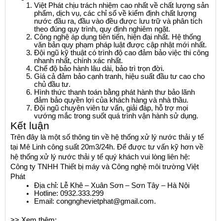
Việt Phát chịu trách nhiệm cao nhất về chất lượng sản 
phẩm, dịch vụ, các chỉ số về kiểm định chất lượng 
nước đầu ra, đầu vào đều được lưu trữ và phân tích 
theo đúng quy trình, quy định nghiêm ngặt.
Công nghệ áp dụng tiên tiến, hiện đại nhất. Hệ thống 
văn bản quy phạm pháp luật được cập nhật mới nhất.
Đội ngũ kỹ thuật có trình độ cao đảm bảo việc thi công 
nhanh nhất, chính xác nhất.
Chế độ bảo hành lâu dài, bảo trì trọn đời.
Giá cả đảm bảo cạnh tranh, hiệu suất đầu tư cao cho 
chủ đầu tư.
Hình thức thanh toán bằng phát hành thư bảo lãnh 
đảm bảo quyền lợi của khách hàng và nhà thầu.
Đội ngũ chuyên viên tư vấn, giải đáp, hỗ trợ mọi 
vướng mắc trong suốt quá trình vận hành sử dụng.
Kết luận
Trên đây là một số thông tin về hệ thống xử lý nước thải y tế 
tại Mê Linh công suất 20m3/24h. Để được tư vấn kỹ hơn về 
hệ thống xử lý nước thải y tế quý khách vui lòng liên hệ:
Công ty TNHH Thiết bị máy và Công nghệ môi trường Việt 
Phát
Địa chỉ: Lễ Khê – Xuân Sơn – Sơn Tây – Hà Nội
Hotline: 0932.333.299 
Email: congnghevietphat@gmail.com.
>> Xem thêm: