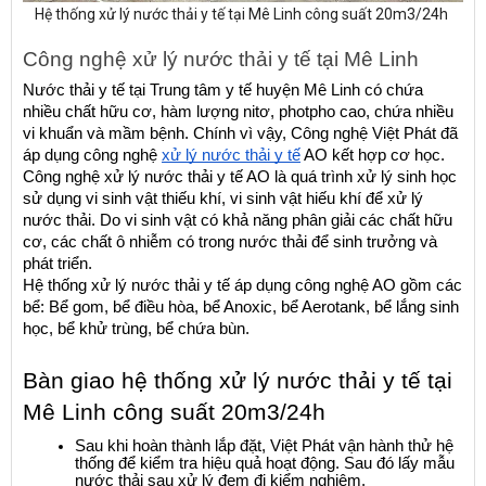
Hệ thống xử lý nước thải y tế tại Mê Linh công suất 20m3/24h
Công nghệ xử lý nước thải y tế tại Mê Linh
Nước thải y tế tại Trung tâm y tế huyện Mê Linh có chứa 
nhiều chất hữu cơ, hàm lượng nitơ, photpho cao, chứa nhiều 
vi khuẩn và mầm bệnh. Chính vì vậy, Công nghệ Việt Phát đã 
áp dụng công nghệ 
xử lý nước thải y tế
 AO kết hợp cơ học.
Công nghệ xử lý nước thải y tế AO là quá trình xử lý sinh học 
sử dụng vi sinh vật thiếu khí, vi sinh vật hiếu khí để xử lý 
nước thải. Do vi sinh vật có khả năng phân giải các chất hữu 
cơ, các chất ô nhiễm có trong nước thải để sinh trưởng và 
phát triển.
Hệ thống xử lý nước thải y tế áp dụng công nghệ AO gồm các 
bể: Bể gom, bể điều hòa, bể Anoxic, bể Aerotank, bể lắng sinh 
học, bể khử trùng, bể chứa bùn.
Bàn giao hệ thống xử lý nước thải y tế tại 
Mê Linh công suất 20m3/24h
Sau khi hoàn thành lắp đặt, Việt Phát vận hành thử hệ 
thống để kiểm tra hiệu quả hoạt động. Sau đó lấy mẫu 
nước thải sau xử lý đem đi kiểm nghiệm. 