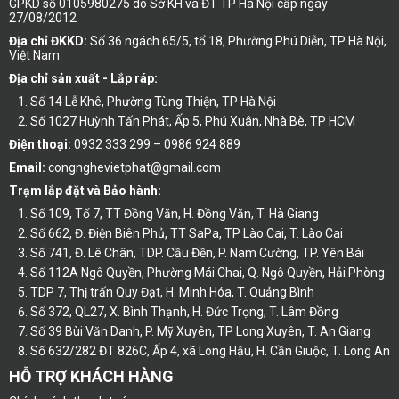
GPKD số 0105980275 do Sở KH và ĐT TP Hà Nội cấp ngày
27/08/2012
Địa chỉ ĐKKD:
Số 36 ngách 65/5, tổ 18, Phường Phú Diễn, TP Hà Nội,
Việt Nam
Địa chỉ sản xuất - Lắp ráp:
Số 14 Lễ Khê, Phường Tùng Thiện, TP Hà Nội
Số 1027 Huỳnh Tấn Phát, Ấp 5, Phú Xuân, Nhà Bè, TP HCM
Điện thoại:
0932 333 299 – 0986 924 889
Email:
congnghevietphat@gmail.com
Trạm lắp đặt và Bảo hành:
Số 109, Tổ 7, TT Đồng Văn, H. Đồng Văn, T. Hà Giang
Số 662, Đ. Điện Biên Phủ, TT SaPa, TP Lào Cai, T. Lào Cai
Số 741, Đ. Lê Chân, TDP. Cầu Đền, P. Nam Cường, TP. Yên Bái
Số 112A Ngô Quyền, Phường Mái Chai, Q. Ngô Quyền, Hải Phòng
TDP 7, Thị trấn Quy Đạt, H. Minh Hóa, T. Quảng Bình
Số 372, QL27, X. Bình Thạnh, H. Đức Trọng, T. Lâm Đồng
Số 39 Bùi Văn Danh, P. Mỹ Xuyên, TP Long Xuyên, T. An Giang
Số 632/282 ĐT 826C, Ấp 4, xã Long Hậu, H. Cần Giuộc, T. Long An
HỖ TRỢ KHÁCH HÀNG