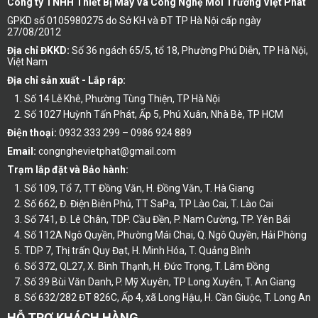
Công ty TNHH Thiết Bị Máy Và Công Nghệ Môi Trường Việt Phát
GPKD số 0105980275 do Sở KH và ĐT TP Hà Nội cấp ngày
27/08/2012
Địa chỉ ĐKKD:
Số 36 ngách 65/5, tổ 18, Phường Phú Diễn, TP Hà Nội,
Việt Nam
Địa chỉ sản xuất - Lắp ráp:
Số 14 Lễ Khê, Phường Tùng Thiện, TP Hà Nội
Số 1027 Huỳnh Tấn Phát, Ấp 5, Phú Xuân, Nhà Bè, TP HCM
Điện thoại:
0932 333 299 – 0986 924 889
Email:
congnghevietphat@gmail.com
Trạm lắp đặt và Bảo hành:
Số 109, Tổ 7, TT Đồng Văn, H. Đồng Văn, T. Hà Giang
Số 662, Đ. Điện Biên Phủ, TT SaPa, TP Lào Cai, T. Lào Cai
Số 741, Đ. Lê Chân, TDP. Cầu Đền, P. Nam Cường, TP. Yên Bái
Số 112A Ngô Quyền, Phường Mái Chai, Q. Ngô Quyền, Hải Phòng
TDP 7, Thị trấn Quy Đạt, H. Minh Hóa, T. Quảng Bình
Số 372, QL27, X. Bình Thạnh, H. Đức Trọng, T. Lâm Đồng
Số 39 Bùi Văn Danh, P. Mỹ Xuyên, TP Long Xuyên, T. An Giang
Số 632/282 ĐT 826C, Ấp 4, xã Long Hậu, H. Cần Giuộc, T. Long An
HỖ TRỢ KHÁCH HÀNG