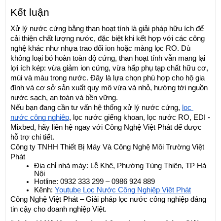
Kết luận
Xử lý nước cứng bằng than hoạt tính là giải pháp hữu ích để 
cải thiện chất lượng nước, đặc biệt khi kết hợp với các công 
nghệ khác như nhựa trao đổi ion hoặc màng lọc RO. Dù 
không loại bỏ hoàn toàn độ cứng, than hoạt tính vẫn mang lại 
lợi ích kép: vừa giảm ion cứng, vừa hấp phụ tạp chất hữu cơ, 
mùi và màu trong nước. Đây là lựa chọn phù hợp cho hộ gia 
đình và cơ sở sản xuất quy mô vừa và nhỏ, hướng tới nguồn 
nước sạch, an toàn và bền vững.
Nếu bạn đang cần tư vấn hệ thống xử lý nước cứng, 
lọc 
nước công nghiệp
, lọc nước giếng khoan, lọc nước RO, EDI - 
Mixbed, hãy liên hệ ngay với Công Nghệ Việt Phát để được 
hỗ trợ chi tiết.
Công ty TNHH Thiết Bị Máy Và Công Nghệ Môi Trường Việt 
Phát
Địa chỉ nhà máy: Lễ Khê, Phường Tùng Thiện, TP Hà 
Nội
Hotline: 0932 333 299 – 0986 924 889
Kênh:
Youtube Lọc Nước Công Nghiệp Việt Phát
Công Nghệ Việt Phát – Giải pháp lọc nước công nghiệp đáng 
tin cậy cho doanh nghiệp Việt.