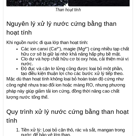
Than hoạt tính
Nguyên lý xử lý nước cứng bằng than 
hoạt tính
Khi nguồn nước đi qua lớp than hoạt tính:
Các ion canxi (Ca²⁺), magie (Mg²⁺) cùng nhiều tạp chất 
hữu cơ sẽ bị giữ lại nhờ khả năng hấp phụ bề mặt.
Clo dư và hợp chất hữu cơ bị oxy hóa, cải thiện mùi vị 
nước.
Độ đục và cặn lơ lửng cũng được loại bỏ một phần, 
tạo điều kiện thuận lợi cho các bước xử lý tiếp theo.
Mặc dù than hoạt tính không loại bỏ hoàn toàn độ cứng như 
công nghệ nhựa trao đổi ion hoặc màng RO, nhưng phương 
pháp này giúp giảm tải ion cứng, đồng thời nâng cao chất 
lượng nước tổng thể.
Quy trình xử lý nước cứng bằng than hoạt 
tính
Tiền xử lý: Loại bỏ cặn thô, rác và sắt, mangan trong 
nước để bảo vệ lớp than.