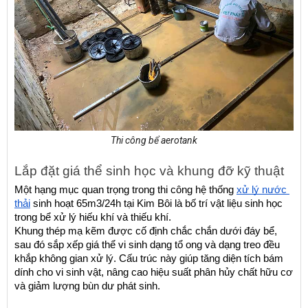
Thi công bể aerotank
Lắp đặt giá thể sinh học và khung đỡ kỹ thuật
Một hạng mục quan trọng trong thi công hệ thống 
xử lý nước 
thải
 sinh hoạt 65m3/24h tại Kim Bôi là bố trí vật liệu sinh học 
trong bể xử lý hiếu khí và thiếu khí.
Khung thép mạ kẽm được cố định chắc chắn dưới đáy bể, 
sau đó sắp xếp giá thể vi sinh dạng tổ ong và dạng treo đều 
khắp không gian xử lý. Cấu trúc này giúp tăng diện tích bám 
dính cho vi sinh vật, nâng cao hiệu suất phân hủy chất hữu cơ 
và giảm lượng bùn dư phát sinh.