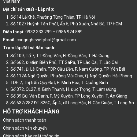
Việt Nam
Địa chỉ sản xuất - Lắp ráp:
Số 14 Lễ Khê, Phường Tùng Thiện, TP Hà Nội
Số 1027 Huỳnh Tấn Phát, Ấp 5, Phú Xuân, Nhà Bè, TP HCM
Điện thoại:
0932 333 299 – 0986 924 889
Email:
congnghevietphat@gmail.com
Trạm lắp đặt và Bảo hành:
Số 109, Tổ 7, TT Đồng Văn, H. Đồng Văn, T. Hà Giang
Số 662, Đ. Điện Biên Phủ, TT SaPa, TP Lào Cai, T. Lào Cai
Số 741, Đ. Lê Chân, TDP. Cầu Đền, P. Nam Cường, TP. Yên Bái
Số 112A Ngô Quyền, Phường Mái Chai, Q. Ngô Quyền, Hải Phòng
TDP 7, Thị trấn Quy Đạt, H. Minh Hóa, T. Quảng Bình
Số 372, QL27, X. Bình Thạnh, H. Đức Trọng, T. Lâm Đồng
Số 39 Bùi Văn Danh, P. Mỹ Xuyên, TP Long Xuyên, T. An Giang
Số 632/282 ĐT 826C, Ấp 4, xã Long Hậu, H. Cần Giuộc, T. Long An
HỖ TRỢ KHÁCH HÀNG
Chính sách thanh toán
Chính sách vận chuyển
Chính sách bảo mật thông tin