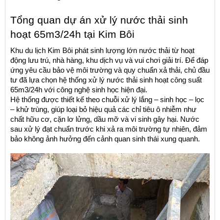
Tổng quan dự án xử lý nước thải sinh 
hoạt 65m3/24h tại Kim Bôi
Khu du lịch Kim Bôi phát sinh lượng lớn nước thải từ hoạt 
động lưu trú, nhà hàng, khu dịch vụ và vui chơi giải trí. Để đáp 
ứng yêu cầu bảo vệ môi trường và quy chuẩn xả thải, chủ đầu 
tư đã lựa chọn hệ thống xử lý nước thải sinh hoạt công suất 
65m3/24h với công nghệ sinh học hiện đại.
Hệ thống được thiết kế theo chuỗi xử lý lắng – sinh học – lọc 
– khử trùng, giúp loại bỏ hiệu quả các chỉ tiêu ô nhiễm như 
chất hữu cơ, cặn lơ lửng, dầu mỡ và vi sinh gây hại. Nước 
sau xử lý đạt chuẩn trước khi xả ra môi trường tự nhiên, đảm 
bảo không ảnh hưởng đến cảnh quan sinh thái xung quanh.