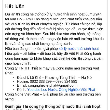
Kết luận
Dự án thi công hệ thống xử lý nước thải sinh hoạt 65m3/24h 
tại Kim Bôi – Phú Thọ đang được Việt Phát triển khai bài bản 
với quy trình kỹ thuật chuyên nghiệp. Từ khâu cải tạo bể, lắp 
đặt đường ống đến bố trí thiết bị sinh học đều được thực hiện 
cẩn trọng và khoa học. Sau khi đưa vào vận hành, hệ thống 
sẽ đóng vai trò then chốt trong việc bảo vệ môi trường khu du 
lịch và nâng cao chất lượng hạ tầng xanh.
Nếu bạn đang tìm kiếm giải pháp
 xử lý nước thải sinh hoạt
hiệu quả – tiết kiệm – dễ bảo trì, hãy để Việt Phát đồng hành 
cùng bạn ngay từ khâu khảo sát, thiết kế đến thi công và bàn 
giao hoàn chỉnh.
Công ty TNHH Thiết bị máy và Công nghệ môi trường Việt 
Phát
Địa chỉ: Lễ Khê – Phường Tùng Thiện – Hà Nội
Hotline: 0932 333 299 – 0986 924 889
Email: congnghevietphat@gmail.com.
Kênh:
 Youtube Lọc Nước Công Nghiệp Việt Phát
Công Nghệ Việt Phát – Giải pháp tối ưu cho môi trường bền 
vững!
Đánh giá Thi công hệ thống xử lý nước thải sinh hoạt