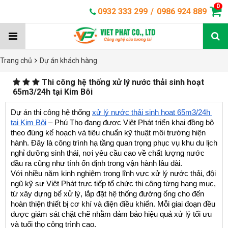
0
0932 333 299
/
0986 924 889
Trang chủ
Dự án khách hàng
Thi công hệ thống xử lý nước thải sinh hoạt
65m3/24h tại Kim Bôi
Dự án thi công hệ thống 
xử lý nước thải sinh hoạt 65m3/24h 
tại Kim Bôi
 – Phú Thọ đang được Việt Phát triển khai đồng bộ 
theo đúng kế hoạch và tiêu chuẩn kỹ thuật môi trường hiện 
hành. Đây là công trình hạ tầng quan trọng phục vụ khu du lịch 
nghỉ dưỡng sinh thái, nơi yêu cầu cao về chất lượng nước 
đầu ra cũng như tính ổn định trong vận hành lâu dài.
Với nhiều năm kinh nghiệm trong lĩnh vực xử lý nước thải, đội 
ngũ kỹ sư Việt Phát trực tiếp tổ chức thi công từng hạng mục, 
từ xây dựng bể xử lý, lắp đặt hệ thống đường ống cho đến 
hoàn thiện thiết bị cơ khí và điện điều khiển. Mỗi giai đoạn đều 
được giám sát chặt chẽ nhằm đảm bảo hiệu quả xử lý tối ưu 
và tuổi thọ công trình cao.