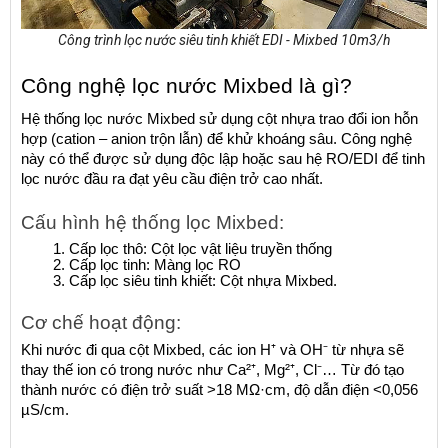
Công trình lọc nước siêu tinh khiết EDI - Mixbed 10m3/h
Công nghệ lọc nước Mixbed là gì?
Hệ thống lọc nước Mixbed sử dụng cột nhựa trao đổi ion hỗn 
hợp (cation – anion trộn lẫn) để khử khoáng sâu. Công nghệ 
này có thể được sử dụng độc lập hoặc sau hệ RO/EDI để tinh 
lọc nước đầu ra đạt yêu cầu điện trở cao nhất.
Cấu hình hệ thống lọc Mixbed:
Cấp lọc thô: Cột lọc vật liệu truyền thống
Cấp lọc tinh: Màng lọc RO
Cấp lọc siêu tinh khiết: Cột nhựa Mixbed.
Cơ chế hoạt động:
Khi nước đi qua cột Mixbed, các ion H⁺ và OH⁻ từ nhựa sẽ 
thay thế ion có trong nước như Ca²⁺, Mg²⁺, Cl⁻… Từ đó tạo 
thành nước có điện trở suất >18 MΩ·cm, độ dẫn điện <0,056 
µS/cm.