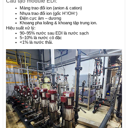
Cấu tạo module EDI:
Màng trao đổi ion (anion & cation)
Nhựa trao đổi ion (gốc H⁺/OH⁻)
Điện cực âm – dương
Khoang pha loãng & khoang tập trung ion.
Hiệu suất xử lý:
90–95% nước sau EDI là nước sạch
5–10% là nước cô đặc
<1% là nước thải.