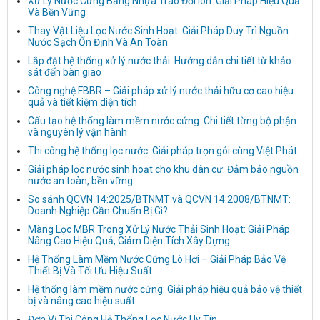
Xử Lý Nước Cứng Bằng Nhựa Trao Đổi Ion: Giải Pháp Hiệu Quả
Và Bền Vững
Thay Vật Liệu Lọc Nước Sinh Hoạt: Giải Pháp Duy Trì Nguồn
Nước Sạch Ổn Định Và An Toàn
Lắp đặt hệ thống xử lý nước thải: Hướng dẫn chi tiết từ khảo
sát đến bàn giao
Công nghệ FBBR – Giải pháp xử lý nước thải hữu cơ cao hiệu
quả và tiết kiệm diện tích
Cấu tạo hệ thống làm mềm nước cứng: Chi tiết từng bộ phận
và nguyên lý vận hành
Thi công hệ thống lọc nước: Giải pháp trọn gói cùng Việt Phát
Giải pháp lọc nước sinh hoạt cho khu dân cư: Đảm bảo nguồn
nước an toàn, bền vững
So sánh QCVN 14:2025/BTNMT và QCVN 14:2008/BTNMT:
Doanh Nghiệp Cần Chuẩn Bị Gì?
Màng Lọc MBR Trong Xử Lý Nước Thải Sinh Hoạt: Giải Pháp
Nâng Cao Hiệu Quả, Giảm Diện Tích Xây Dựng
Hệ Thống Làm Mềm Nước Cứng Lò Hơi – Giải Pháp Bảo Vệ
Thiết Bị Và Tối Ưu Hiệu Suất
Hệ thống làm mềm nước cứng: Giải pháp hiệu quả bảo vệ thiết
bị và nâng cao hiệu suất
Đơn Vị Thi Công Hệ Thống Lọc Nước Uy Tín