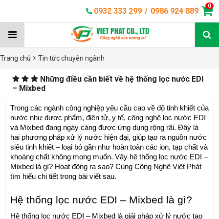
0
0932 333 299
/
0986 924 889
Trang chủ
Tin tức chuyên ngành
Những điều cần biết về hệ thống lọc nước EDI
– Mixbed
Trong các ngành công nghiệp yêu cầu cao về độ tinh khiết của 
nước như dược phẩm, điện tử, y tế, công nghệ lọc nước EDI 
và Mixbed đang ngày càng được ứng dụng rộng rãi. Đây là 
hai phương pháp xử lý nước hiện đại, giúp tạo ra nguồn nước 
siêu tinh khiết – loại bỏ gần như hoàn toàn các ion, tạp chất và 
khoáng chất không mong muốn. Vậy hệ thống lọc nước EDI – 
Mixbed là gì? Hoạt động ra sao? Cùng Công Nghệ Việt Phát 
tìm hiểu chi tiết trong bài viết sau.
Hệ thống lọc nước EDI – Mixbed là gì?
Hệ thống lọc nước EDI – Mixbed là giải pháp xử lý nước tạo 