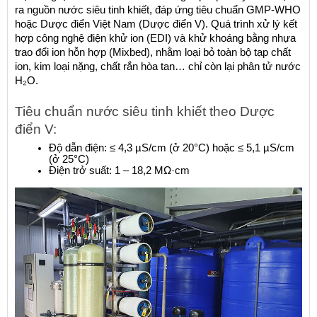
ra nguồn nước siêu tinh khiết, đáp ứng tiêu chuẩn GMP-WHO 
hoặc Dược điển Việt Nam (Dược điển V). Quá trình xử lý kết 
hợp công nghệ điện khử ion (EDI) và khử khoáng bằng nhựa 
trao đổi ion hỗn hợp (Mixbed), nhằm loại bỏ toàn bộ tạp chất 
ion, kim loại nặng, chất rắn hòa tan… chỉ còn lại phân tử nước 
H₂O.
Tiêu chuẩn nước siêu tinh khiết theo Dược 
điển V:
Độ dẫn điện: ≤ 4,3 µS/cm (ở 20°C) hoặc ≤ 5,1 µS/cm 
(ở 25°C)
Điện trở suất: 1 – 18,2 MΩ·cm