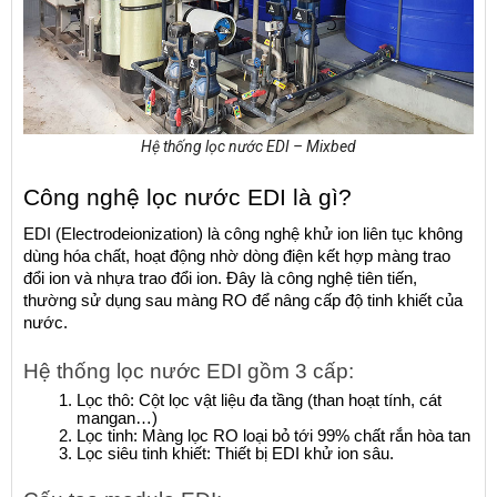
Hệ thống lọc nước EDI – Mixbed
Công nghệ lọc nước EDI là gì?
EDI (Electrodeionization) là công nghệ khử ion liên tục không 
dùng hóa chất, hoạt động nhờ dòng điện kết hợp màng trao 
đổi ion và nhựa trao đổi ion. Đây là công nghệ tiên tiến, 
thường sử dụng sau màng RO để nâng cấp độ tinh khiết của 
nước.
Hệ thống lọc nước EDI gồm 3 cấp:
Lọc thô: Cột lọc vật liệu đa tầng (than hoạt tính, cát 
mangan…)
Lọc tinh: Màng lọc RO loại bỏ tới 99% chất rắn hòa tan
Lọc siêu tinh khiết: Thiết bị EDI khử ion sâu.