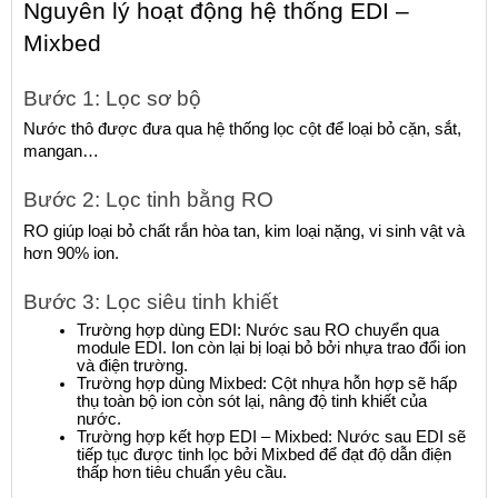
Nguyên lý hoạt động hệ thống EDI – 
Mixbed
Bước 1: Lọc sơ bộ
Nước thô được đưa qua hệ thống lọc cột để loại bỏ cặn, sắt, 
mangan…
Bước 2: Lọc tinh bằng RO
RO giúp loại bỏ chất rắn hòa tan, kim loại nặng, vi sinh vật và 
hơn 90% ion.
Bước 3: Lọc siêu tinh khiết
Trường hợp dùng EDI: Nước sau RO chuyển qua 
module EDI. Ion còn lại bị loại bỏ bởi nhựa trao đổi ion 
và điện trường.
Trường hợp dùng Mixbed: Cột nhựa hỗn hợp sẽ hấp 
thụ toàn bộ ion còn sót lại, nâng độ tinh khiết của 
nước.
Trường hợp kết hợp EDI – Mixbed: Nước sau EDI sẽ 
tiếp tục được tinh lọc bởi Mixbed để đạt độ dẫn điện 
thấp hơn tiêu chuẩn yêu cầu.