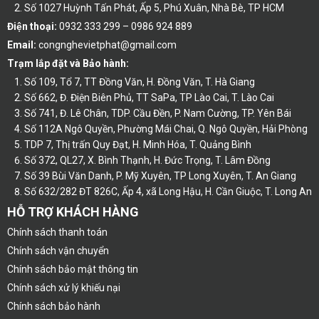
Số 1027 Huỳnh Tấn Phát, Ấp 5, Phú Xuân, Nhà Bè, TP HCM
Điện thoại:
0932 333 299 – 0986 924 889
Email:
congnghevietphat@gmail.com
Trạm lắp đặt và Bảo hành:
Số 109, Tổ 7, TT Đồng Văn, H. Đồng Văn, T. Hà Giang
Số 662, Đ. Điện Biên Phủ, TT SaPa, TP Lào Cai, T. Lào Cai
Số 741, Đ. Lê Chân, TDP. Cầu Đền, P. Nam Cường, TP. Yên Bái
Số 112A Ngô Quyền, Phường Mái Chai, Q. Ngô Quyền, Hải Phòng
TDP 7, Thị trấn Quy Đạt, H. Minh Hóa, T. Quảng Bình
Số 372, QL27, X. Bình Thạnh, H. Đức Trọng, T. Lâm Đồng
Số 39 Bùi Văn Danh, P. Mỹ Xuyên, TP Long Xuyên, T. An Giang
Số 632/282 ĐT 826C, Ấp 4, xã Long Hậu, H. Cần Giuộc, T. Long An
HỖ TRỢ KHÁCH HÀNG
Chính sách thanh toán
Chính sách vận chuyển
Chính sách bảo mật thông tin
Chính sách xử lý khiếu nại
Chính sách bảo hành