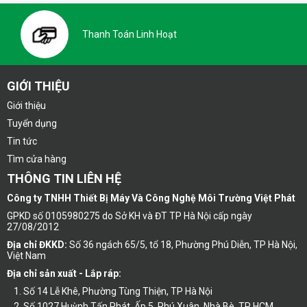
Thanh Toán Linh Hoạt
GIỚI THIỆU
Giới thiệu
Tuyển dụng
Tin tức
Tìm cửa hàng
THÔNG TIN LIÊN HỆ
Công ty TNHH Thiết Bị Máy Và Công Nghệ Môi Trường Việt Phát
GPKD số 0105980275 do Sở KH và ĐT TP Hà Nội cấp ngày
27/08/2012
Địa chỉ ĐKKD:
Số 36 ngách 65/5, tổ 18, Phường Phú Diễn, TP Hà Nội,
Việt Nam
Địa chỉ sản xuất - Lắp ráp:
Số 14 Lễ Khê, Phường Tùng Thiện, TP Hà Nội
Số 1027 Huỳnh Tấn Phát, Ấp 5, Phú Xuân, Nhà Bè, TP HCM