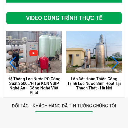
VIDEO CÔNG TRÌNH THỰC TẾ
Hệ Thống Lọc Nước RO Công
Lắp Đặt Hoàn Thiện Công
h
Suất 3500L/H Tại KCN VSIP
Trình Lọc Nước Sinh Hoạt Tại
Nghệ An – Công Nghệ Việt
Thạch Thất - Hà Nội
Phát
ĐỐI TÁC - KHÁCH HÀNG ĐÃ TIN TƯỞNG CHÚNG TÔI