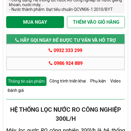
khoan, nước máy...
- Nước thành phẩm: Đạt tiêu chuẩn QCVN06-1:2010/BYT
MUA NGAY
THÊM VÀO GIỎ HÀNG
HÃY GỌI NGAY ĐỂ ĐƯỢC TƯ VẤN VÀ HỖ TRỢ
0932 333 299
0986 924 889
Công trình triển khai
Phụ kiện
Video
Thông tin sản phẩm
Đánh giá
HỆ THỐNG LỌC NƯỚC RO CÔNG NGHIỆP
300L/H
Máy lọc nước RO công nghiệp 300l/h là hệ thống