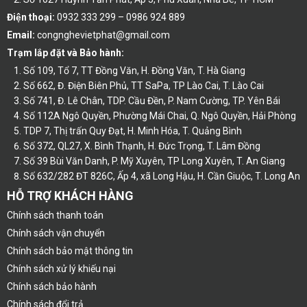
Điện thoại:
0932 333 299 – 0986 924 889
Email:
congnghevietphat@gmail.com
Trạm lắp đặt và Bảo hành:
Số 109, Tổ 7, TT Đồng Văn, H. Đồng Văn, T. Hà Giang
Số 662, Đ. Điện Biên Phủ, TT SaPa, TP Lào Cai, T. Lào Cai
Số 741, Đ. Lê Chân, TDP. Cầu Đền, P. Nam Cường, TP. Yên Bái
Số 112A Ngô Quyền, Phường Mái Chai, Q. Ngô Quyền, Hải Phòng
TDP 7, Thị trấn Quy Đạt, H. Minh Hóa, T. Quảng Bình
Số 372, QL27, X. Bình Thạnh, H. Đức Trọng, T. Lâm Đồng
Số 39 Bùi Văn Danh, P. Mỹ Xuyên, TP Long Xuyên, T. An Giang
Số 632/282 ĐT 826C, Ấp 4, xã Long Hậu, H. Cần Giuộc, T. Long An
HỖ TRỢ KHÁCH HÀNG
Chính sách thanh toán
Chính sách vận chuyển
Chính sách bảo mật thông tin
Chính sách xử lý khiếu nại
Chính sách bảo hành
Chính sách đổi trả