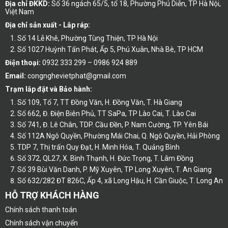
Địa chỉ ĐKKD:
Số 36 ngách 65/5, tổ 18, Phường Phú Diễn, TP Hà Nội,
Việt Nam
Địa chỉ sản xuất - Lắp ráp:
Số 14 Lễ Khê, Phường Tùng Thiện, TP Hà Nội
Số 1027 Huỳnh Tấn Phát, Ấp 5, Phú Xuân, Nhà Bè, TP HCM
Điện thoại:
0932 333 299 – 0986 924 889
Email:
congnghevietphat@gmail.com
Trạm lắp đặt và Bảo hành:
Số 109, Tổ 7, TT Đồng Văn, H. Đồng Văn, T. Hà Giang
Số 662, Đ. Điện Biên Phủ, TT SaPa, TP Lào Cai, T. Lào Cai
Số 741, Đ. Lê Chân, TDP. Cầu Đền, P. Nam Cường, TP. Yên Bái
Số 112A Ngô Quyền, Phường Mái Chai, Q. Ngô Quyền, Hải Phòng
TDP 7, Thị trấn Quy Đạt, H. Minh Hóa, T. Quảng Bình
Số 372, QL27, X. Bình Thạnh, H. Đức Trọng, T. Lâm Đồng
Số 39 Bùi Văn Danh, P. Mỹ Xuyên, TP Long Xuyên, T. An Giang
Số 632/282 ĐT 826C, Ấp 4, xã Long Hậu, H. Cần Giuộc, T. Long An
HỖ TRỢ KHÁCH HÀNG
Chính sách thanh toán
Chính sách vận chuyển