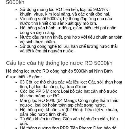
5000l/h
Sử dụng màng lọc RO tiên tiến, loại bỏ 99.9% vi 
khuẩn, virus, kim loại nặng, và các chất độc hại.
Với công suất 5000l/h, hệ thống đáp ứng nhu cầu 
nước tinh khiết cho sản xuất quy mô lớn.
Hệ thống vận hành tự động, giảm thiểu chi phí nhân 
công và điện năng.
Nước đầu ra tinh khiết, phù hợp với tiêu chuẩn an toàn 
vệ sinh thực phẩm.
Sử dụng công nghệ tối ưu, hạn chế lượng nước thải 
và tiết kiệm tài nguyên nước.
Cấu tạo của hệ thống lọc nước RO 5000l/h
Hệ thống lọc nước RO công nghiệp 5000l/h tại Ninh Bình 
được thiết kế gồm:
03 Cột lọc thô chứa các vật liệu lọc: Cát, sỏi, than hoạt 
tính, hạt lọc đa năng, hạt trao đổi ion
Cốc lọc PP 5 Micron: Loại bỏ các hạt cặn nhỏ trước 
khi vào màng lọc RO.
Màng lọc RO 8040 (04 Màng): Công nghệ thẩm thấu 
ngược, loại bỏ hoàn toàn tạp chất trong nước.
Hệ thống diệt khuẩn UV (02 Đèn): Tiêu diệt vi khuẩn, 
đảm bảo nước tinh khiết.
Tủ điều khiển tự động: Giúp vận hành đơn giản, hiệu 
quả.
Hệ thống đường ống PPR Tiền Phong: Đảm bảo độ 