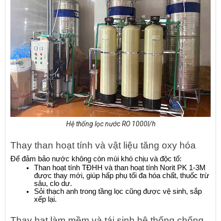
Hệ thống lọc nước RO 1000l/h
Thay than hoạt tính và vật liệu tăng oxy hóa
Để đảm bảo nước không còn mùi khó chịu và độc tố:
Than hoạt tính TĐHH và than hoạt tính Norit PK 1-3M 
được thay mới, giúp hấp phụ tối đa hóa chất, thuốc trừ 
sâu, clo dư.
Sỏi thạch anh trong tầng lọc cũng được vệ sinh, sắp 
xếp lại.
Thay hạt làm mềm và tái sinh hệ thống chống 