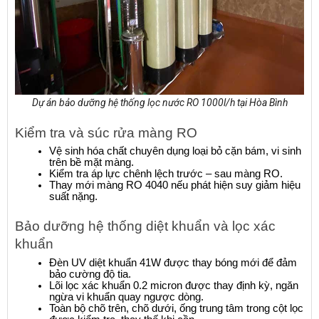
Dự án bảo dưỡng hệ thống lọc nước RO 1000l/h tại Hòa Bình
Kiểm tra và súc rửa màng RO
Vệ sinh hóa chất chuyên dụng loại bỏ cặn bám, vi sinh 
trên bề mặt màng.
Kiểm tra áp lực chênh lệch trước – sau màng RO.
Thay mới màng RO 4040 nếu phát hiện suy giảm hiệu 
suất nặng.
Bảo dưỡng hệ thống diệt khuẩn và lọc xác 
khuẩn
Đèn UV diệt khuẩn 41W được thay bóng mới để đảm 
bảo cường độ tia.
Lõi lọc xác khuẩn 0.2 micron được thay định kỳ, ngăn 
ngừa vi khuẩn quay ngược dòng.
Toàn bộ chõ trên, chõ dưới, ống trung tâm trong cột lọc 