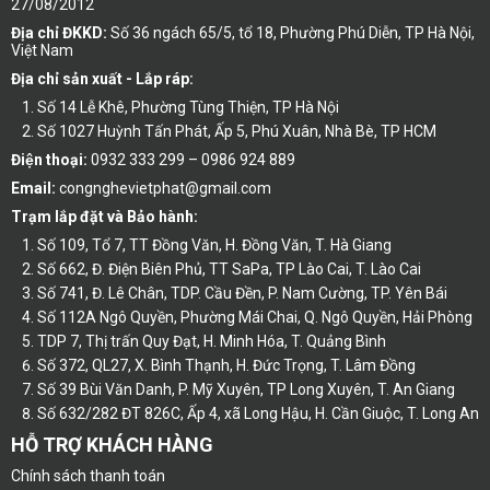
27/08/2012
Địa chỉ ĐKKD:
Số 36 ngách 65/5, tổ 18, Phường Phú Diễn, TP Hà Nội,
Việt Nam
Địa chỉ sản xuất - Lắp ráp:
Số 14 Lễ Khê, Phường Tùng Thiện, TP Hà Nội
Số 1027 Huỳnh Tấn Phát, Ấp 5, Phú Xuân, Nhà Bè, TP HCM
Điện thoại:
0932 333 299 – 0986 924 889
Email:
congnghevietphat@gmail.com
Trạm lắp đặt và Bảo hành:
Số 109, Tổ 7, TT Đồng Văn, H. Đồng Văn, T. Hà Giang
Số 662, Đ. Điện Biên Phủ, TT SaPa, TP Lào Cai, T. Lào Cai
Số 741, Đ. Lê Chân, TDP. Cầu Đền, P. Nam Cường, TP. Yên Bái
Số 112A Ngô Quyền, Phường Mái Chai, Q. Ngô Quyền, Hải Phòng
TDP 7, Thị trấn Quy Đạt, H. Minh Hóa, T. Quảng Bình
Số 372, QL27, X. Bình Thạnh, H. Đức Trọng, T. Lâm Đồng
Số 39 Bùi Văn Danh, P. Mỹ Xuyên, TP Long Xuyên, T. An Giang
Số 632/282 ĐT 826C, Ấp 4, xã Long Hậu, H. Cần Giuộc, T. Long An
HỖ TRỢ KHÁCH HÀNG
Chính sách thanh toán