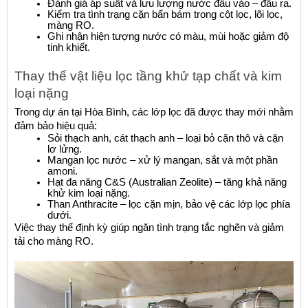
Đánh giá áp suất và lưu lượng nước đầu vào – đầu ra.
Kiểm tra tình trạng cặn bẩn bám trong cột lọc, lõi lọc, 
màng RO.
Ghi nhận hiện tượng nước có màu, mùi hoặc giảm độ 
tinh khiết.
Thay thế vật liệu lọc tầng khử tạp chất và kim 
loại nặng
Trong dự án tại Hòa Bình, các lớp lọc đã được thay mới nhằm 
đảm bảo hiệu quả:
Sỏi thạch anh, cát thạch anh – loại bỏ cặn thô và cặn 
lơ lửng.
Mangan lọc nước – xử lý mangan, sắt và một phần 
amoni.
Hạt đa năng C&S (Australian Zeolite) – tăng khả năng 
khử kim loại nặng.
Than Anthracite – lọc cặn mịn, bảo vệ các lớp lọc phía 
dưới.
Việc thay thế định kỳ giúp ngăn tình trạng tắc nghẽn và giảm 
tải cho màng RO.