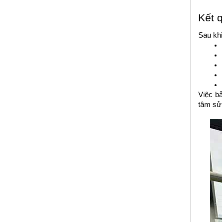
Kết 
Sau khi
Việc b
tâm sử 