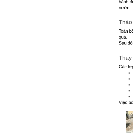
hành đ
nước.
Tháo 
Toàn bộ
quả.
Sau đó,
Thay 
Các lớp
Việc bố