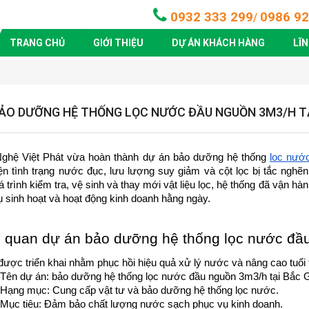
0932 333 299
0986 92
/
TRANG CHỦ
GIỚI THIỆU
DỰ ÁN KHÁCH HÀNG
LĨ
ẢO DƯỠNG HỆ THỐNG LỌC NƯỚC ĐẦU NGUỒN 3M3/H TẠ
ghệ Việt Phát vừa hoàn thành dự án bảo dưỡng hệ thống 
lọc nướ
ện tình trạng nước đục, lưu lượng suy giảm và cột lọc bị tắc nghẽ
 trình kiểm tra, vệ sinh và thay mới vật liệu lọc, hệ thống đã vận hành
 sinh hoạt và hoạt động kinh doanh hằng ngày.
 quan dự án bảo dưỡng hệ thống lọc nước đầu
ược triển khai nhằm phục hồi hiệu quả xử lý nước và nâng cao tuổi th
Tên dự án: bảo dưỡng hệ thống lọc nước đầu nguồn 3m3/h tại Bắc G
Hạng mục: Cung cấp vật tư và bảo dưỡng hệ thống lọc nước.
Mục tiêu: Đảm bảo chất lượng nước sạch phục vụ kinh doanh.