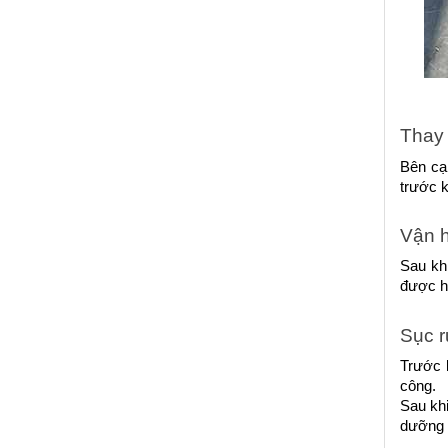
Thay l
Bên cạn
trước 
Vận h
Sau khi
được hi
Sục r
Trước k
công.
Sau khi
dưỡng 