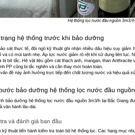
Hệ thống lọc nước đầu nguồn 3m3/h 
 trạng hệ thống trước khi bảo dưỡng
o sát thực tế, đội ngũ kỹ thuật ghi nhận nhiều dấu hiệu suy giảm h
 và có mùi tanh nhẹ. Áp lực nước giảm rõ rệt khi sử dụng liên tục. Ng
 bị bít tắc. Hệ vật liệu gồm cát thạch anh, mangan, than Anthracite
 tinh PP cũng bị tắc nghẽn và cần thay mới hoàn toàn.
vấn đề này ảnh hưởng trực tiếp đến chất lượng nước và hiệu quả sử
bước bảo dưỡng hệ thống lọc nước đầu nguồn
ình bảo dưỡng hệ thống lọc nước đầu nguồn 3m3/h tại Bắc Giang đượ
ả vận hành lâu dài.
tra và đánh giá ban đầu
 kỹ thuật tiến hành kiểm tra toàn bộ hệ thống lọc. Các hạng mục n