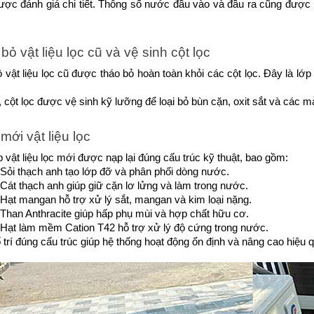
ược đánh giá chi tiết. Thông số nước đầu vào và đầu ra cũng được
bỏ vật liệu lọc cũ và vệ sinh cột lọc
 vật liệu lọc cũ được tháo bỏ hoàn toàn khỏi các cột lọc. Đây là lớp
 cột lọc được vệ sinh kỹ lưỡng để loại bỏ bùn cặn, oxit sắt và các m
mới vật liệu lọc
 vật liệu lọc mới được nạp lại đúng cấu trúc kỹ thuật, bao gồm:
Sỏi thạch anh tạo lớp đỡ và phân phối dòng nước.
Cát thạch anh giúp giữ cặn lơ lửng và làm trong nước.
Hạt mangan hỗ trợ xử lý sắt, mangan và kim loại nặng.
Than Anthracite giúp hấp phụ mùi và hợp chất hữu cơ.
Hạt làm mềm Cation T42 hỗ trợ xử lý độ cứng trong nước.
 trí đúng cấu trúc giúp hệ thống hoạt động ổn định và nâng cao hiệu 