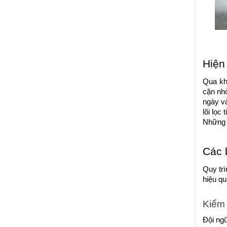
Hiện
Qua khả
cặn nhỏ
ngày và
lõi lọc
Những 
Các 
Quy tr
hiệu qu
Kiểm 
Đội ngũ