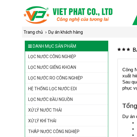
›
Trang chủ
Dự án khách hàng
DANH MỤC SẢN PHẨM
B
LỌC NƯỚC CÔNG NGHIỆP
LỌC NƯỚC GIẾNG KHOAN
Công N
xuất hi
LỌC NƯỚC RO CÔNG NGHIỆP
Sau quá
phục vụ
HỆ THỐNG LỌC NƯỚC EDI
LỌC NƯỚC ĐẦU NGUỒN
Tổng
XỬ LÝ NƯỚC THẢI
Dự án đ
XỬ LÝ KHÍ THẢI
THÁP NƯỚC CÔNG NGHIỆP