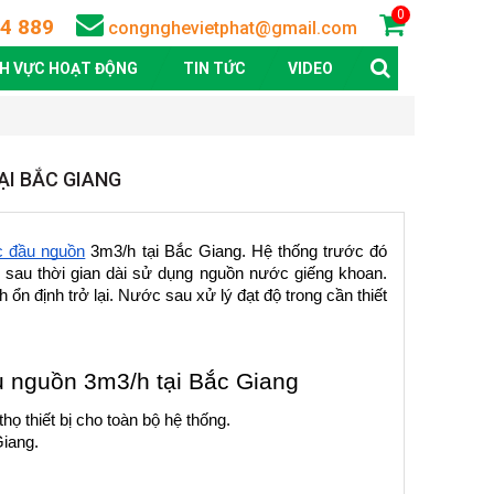
0
4 889
congnghevietphat@gmail.com
NH VỰC HOẠT ĐỘNG
TIN TỨC
VIDEO
I BẮC GIANG
c đầu nguồn
 3m3/h tại Bắc Giang. Hệ thống trước đó 
n sau thời gian dài sử dụng nguồn nước giếng khoan. 
 ổn định trở lại. Nước sau xử lý đạt độ trong cần thiết 
 nguồn 3m3/h tại Bắc Giang
ọ thiết bị cho toàn bộ hệ thống.
iang.