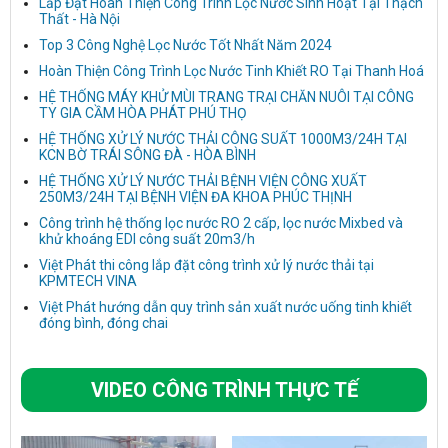
Lắp Đặt Hoàn Thiện Công Trình Lọc Nước Sinh Hoạt Tại Thạch
Thất - Hà Nội
Top 3 Công Nghệ Lọc Nước Tốt Nhất Năm 2024
Hoàn Thiện Công Trình Lọc Nước Tinh Khiết RO Tại Thanh Hoá
HỆ THỐNG MÁY KHỬ MÙI TRANG TRẠI CHĂN NUÔI TẠI CÔNG
TY GIA CẦM HÒA PHÁT PHÚ THỌ
HỆ THỐNG XỬ LÝ NƯỚC THẢI CÔNG SUẤT 1000M3/24H TẠI
KCN BỜ TRÁI SÔNG ĐÀ - HÒA BÌNH
HỆ THỐNG XỬ LÝ NƯỚC THẢI BỆNH VIỆN CÔNG XUẤT
250M3/24H TẠI BỆNH VIỆN ĐA KHOA PHÚC THỊNH
Công trình hệ thống lọc nước RO 2 cấp, lọc nước Mixbed và
khử khoáng EDI công suất 20m3/h
Việt Phát thi công lắp đặt công trình xử lý nước thải tại
KPMTECH VINA
Việt Phát hướng dẫn quy trình sản xuất nước uống tinh khiết
đóng bình, đóng chai
VIDEO CÔNG TRÌNH THỰC TẾ