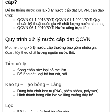
cấp?
Để hệ thống được coi là xử lý nước cấp đạt QCVN, cần đáp 
ứng:
QCVN 01-1:2018/BYT, QCVN 01-1:2024/BYT: Quy 
chuẩn kỹ thuật quốc gia về chất lượng nước sinh hoạt.
QCVN 06-1:2010/BYT: Nước uống trực tiếp.
Quy trình xử lý nước cấp đạt QCVN
Một hệ thống xử lý nước cấp thường bao gồm nhiều giai 
đoạn, tùy theo chất lượng nguồn nước thô.
Tiền xử lý
Song chắn rác: loại bỏ rác lớn.
Bể lắng cát: loại bỏ hạt cát, sỏi.
Keo tụ – Tạo bông – Lắng
Dùng hóa chất keo tụ (PAC, phèn nhôm, polymer).
Hình thành bông cặn lớn và lắng xuống đáy bể.
Lọc
Bể lọc cát – sỏi: loại bỏ cặn nhỏ.