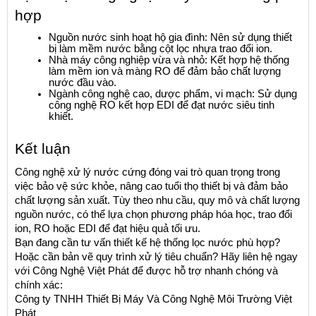
hợp
Nguồn nước sinh hoạt hộ gia đình: Nên sử dụng thiết 
bị làm mềm nước bằng cột lọc nhựa trao đổi ion.
Nhà máy công nghiệp vừa và nhỏ: Kết hợp hệ thống 
làm mềm ion và màng RO để đảm bảo chất lượng 
nước đầu vào.
Ngành công nghệ cao, dược phẩm, vi mạch: Sử dụng 
công nghệ RO kết hợp EDI để đạt nước siêu tinh 
khiết.
Kết luận
Công nghệ xử lý nước cứng đóng vai trò quan trọng trong 
việc bảo vệ sức khỏe, nâng cao tuổi thọ thiết bị và đảm bảo 
chất lượng sản xuất. Tùy theo nhu cầu, quy mô và chất lượng 
nguồn nước, có thể lựa chọn phương pháp hóa học, trao đổi 
ion, RO hoặc EDI để đạt hiệu quả tối ưu.
Bạn đang cần tư vấn thiết kế hệ thống lọc nước phù hợp? 
Hoặc cần bản vẽ quy trình xử lý tiêu chuẩn? Hãy liên hệ ngay 
với Công Nghệ Việt Phát để được hỗ trợ nhanh chóng và 
chính xác:
Công ty TNHH Thiết Bị Máy Và Công Nghệ Môi Trường Việt 
Phát