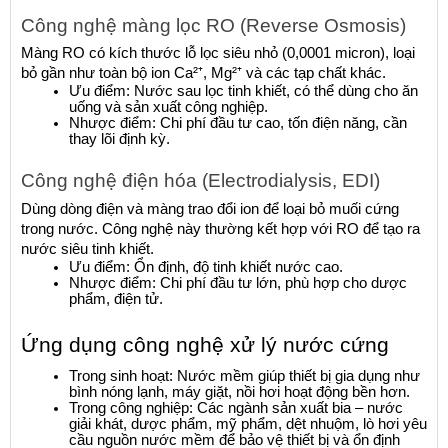
Công nghệ màng lọc RO (Reverse Osmosis)
Màng RO có kích thước lỗ lọc siêu nhỏ (0,0001 micron), loại 
bỏ gần như toàn bộ ion Ca²⁺, Mg²⁺ và các tạp chất khác.
Ưu điểm: Nước sau lọc tinh khiết, có thể dùng cho ăn 
uống và sản xuất công nghiệp.
Nhược điểm: Chi phí đầu tư cao, tốn điện năng, cần 
thay lõi định kỳ.
Công nghệ điện hóa (Electrodialysis, EDI)
Dùng dòng điện và màng trao đổi ion để loại bỏ muối cứng 
trong nước. Công nghệ này thường kết hợp với RO để tạo ra 
nước siêu tinh khiết.
Ưu điểm: Ổn định, độ tinh khiết nước cao.
Nhược điểm: Chi phí đầu tư lớn, phù hợp cho dược 
phẩm, điện tử.
Ứng dụng công nghệ xử lý nước cứng
Trong sinh hoạt: Nước mềm giúp thiết bị gia dụng như 
bình nóng lạnh, máy giặt, nồi hơi hoạt động bền hơn.
Trong công nghiệp: Các ngành sản xuất bia – nước 
giải khát, dược phẩm, mỹ phẩm, dệt nhuộm, lò hơi yêu 
cầu nguồn nước mềm để bảo vệ thiết bị và ổn định 