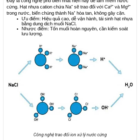
Đây là công nghệ phổ biến nhất hiện nay để làm mềm nước 
cứng. Hạt nhựa cation chứa Na⁺ sẽ trao đổi với Ca²⁺ và Mg²⁺ 
trong nước, biến chúng thành Na⁺ hòa tan, không gây cặn.
Ưu điểm: Hiệu quả cao, dễ vận hành, tái sinh hạt nhựa 
bằng dung dịch muối NaCl.
Nhược điểm: Tốn muối hoàn nguyên, cần kiểm soát 
lưu lượng.
Công nghệ trao đổi ion xử lý nước cứng