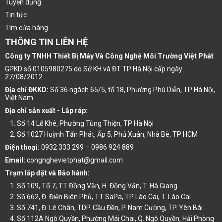
Tuyển dụng
Tin tức
Tìm cửa hàng
THÔNG TIN LIÊN HỆ
Công ty TNHH Thiết Bị Máy Và Công Nghệ Môi Trường Việt Phát
GPKD số 0105980275 do Sở KH và ĐT TP Hà Nội cấp ngày
27/08/2012
Địa chỉ ĐKKD:
Số 36 ngách 65/5, tổ 18, Phường Phú Diễn, TP Hà Nội,
Việt Nam
Địa chỉ sản xuất - Lắp ráp:
Số 14 Lễ Khê, Phường Tùng Thiện, TP Hà Nội
Số 1027 Huỳnh Tấn Phát, Ấp 5, Phú Xuân, Nhà Bè, TP HCM
Điện thoại:
0932 333 299 – 0986 924 889
Email:
congnghevietphat@gmail.com
Trạm lắp đặt và Bảo hành:
Số 109, Tổ 7, TT Đồng Văn, H. Đồng Văn, T. Hà Giang
Số 662, Đ. Điện Biên Phủ, TT SaPa, TP Lào Cai, T. Lào Cai
Số 741, Đ. Lê Chân, TDP. Cầu Đền, P. Nam Cường, TP. Yên Bái
Số 112A Ngô Quyền, Phường Mái Chai, Q. Ngô Quyền, Hải Phòng